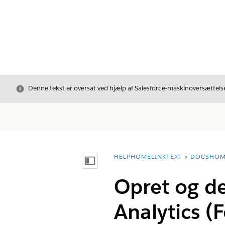
Luk
Denne tekst er oversat ved hjælp af Salesforce-maskinoversættelse
HELPHOMELINKTEXT
DOCSHOM
breadcrumbDescription
Vis indholdsfortegnelse
Opret og de
Analytics (