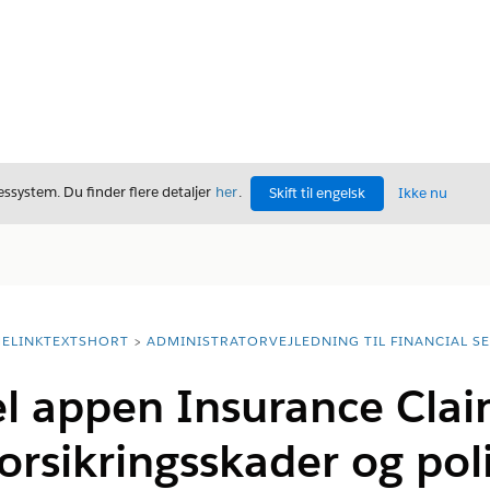
ssystem. Du finder flere detaljer
her
.
Skift til engelsk
Ikke nu
ELINKTEXTSHORT
ADMINISTRATORVEJLEDNING TIL FINANCIAL S
l appen Insurance Clai
Forsikringsskader og pol