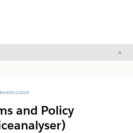
Luk
Luk
ERVICES CLOUD
ms and Policy
iceanalyser)