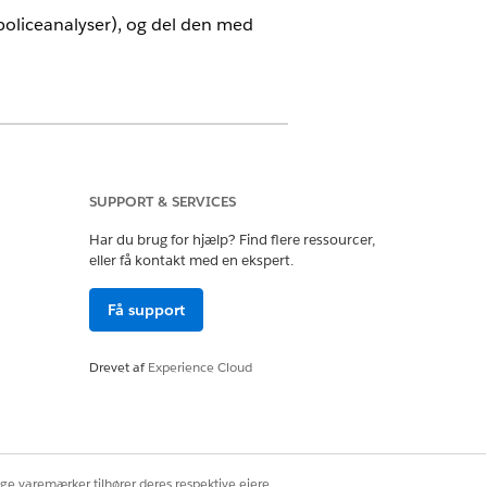
policeanalyser), og del den med
s Cloud for Insurance aktiveret
SUPPORT & SERVICES
ator og FSC Analytics-administrator
Har du brug for hjælp? Find flere ressourcer,
eller få kontakt med en ekspert.
Få support
lg og klikke på
Fortsæt
.
Drevet af
Experience Cloud
 for at løse dem. Prøv derefter at
.
ige varemærker tilhører deres respektive ejere.