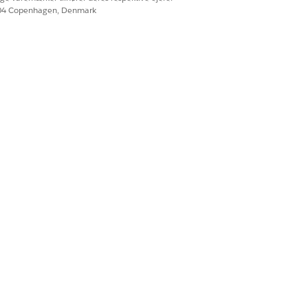
604 Copenhagen, Denmark
l du vælge
User Role Hierarchy
Manager Hierarchy
lgte felter, skal du opdatere sikkerhed
 Analytics for Financial Services-apps
.
niveau
i Hjælp til Salesforce.
ator- eller