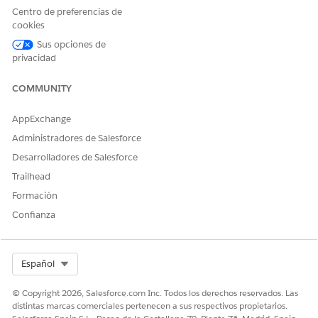
Continuar
.
Centro de preferencias de
Analytics ejecuta una comprobación de compatibilidad de
cookies
los datos en su organización de Salesforce.
Sus opciones de
Si la comprobación de compatibilidad detecta cualquier
privacidad
problema, siga las instrucciones en el mensaje de error
para resolverlo. A continuación, intente crear la aplicación
COMMUNITY
de nuevo. Cuando la comprobación de compatibilidad se
complete correctamente, haga clic en
Tiene buen aspecto,
AppExchange
siguiente
.
Administradores de Salesforce
Seleccione el tipo de datos que desea incluir en su
aplicación:
Desarrolladores de Salesforce
Para agregar datos de gestión de reclamaciones,
Trailhead
seleccione
Gestión de reclamaciones
.
Formación
Para agregar datos de administración de políticas,
Confianza
seleccione
Administración de políticas
.
Seleccione el predicado de seguridad que le gustaría
aplicar a su aplicación:
Select Org
Español
Para hacer que los datos estén visibles para un usuario
en base a su función jerárquica, seleccione
Jerarquía
© Copyright 2026, Salesforce.com Inc. Todos los derechos reservados. Las
de funciones de usuario
.
distintas marcas comerciales pertenecen a sus respectivos propietarios.
Para permitir a un usuario ver datos que pertenecen a