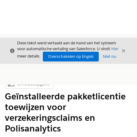
Deze tekst werd vertaald aan de hand van het systeem
voor automatische vertaling van Salesforce. U vindt
hier
Sluiten
Sluite
Sluiten
meer details.
Overschakelen op Engels
Niet nu
Inhoudsopgave
Inhoudsopgave weergeven
Geïnstalleerde pakketlicentie
toewijzen voor
verzekeringsclaims en
Polisanalytics