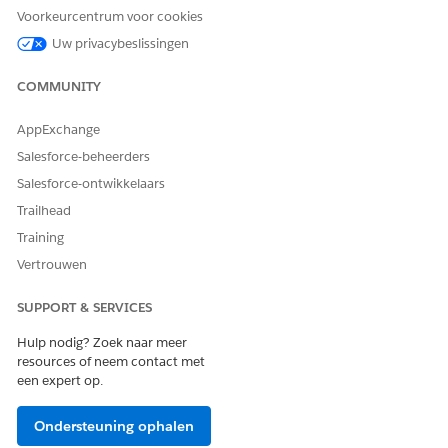
Selecteer de integratiegebruiker en klik vervolgens op
Voorkeurcentrum voor cookies
Toevoegen
.
Uw privacybeslissingen
Sla uw wijzigingen op.
COMMUNITY
AppExchange
HEEFT DIT ARTIKEL UW PROBLEEM OPGELOST?
Laat ons weten wat we kunnen doen om te verbeteren!
Salesforce-beheerders
Salesforce-ontwikkelaars
Ja
Nee
Trailhead
Training
Vertrouwen
SUPPORT & SERVICES
Hulp nodig? Zoek naar meer
resources of neem contact met
een expert op.
Ondersteuning ophalen