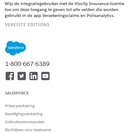
Wijs de integratiegebruiker met de Vlocity Insurance-licentie
toe om deze toegang te geven tot alle velden die worden
gebruikt in de app Verzekeringsclaims en Polisanalytics.
VEREISTE EDITIONS
Tegen bijbetaling beschikbaar in:
Enterprise
,
Performance
en
Unlimited
Edition waarvoor Financial Services Cloud for
Insurance is ingeschakeld
1-800-667-6389
BENODIGDE GEBRUIKERSMACHTIGINGEN
Machtigingen toewijzen aan
CRM Analytics Plus-
een integratiegebruiker
beheerder en FSC Analytics-
beheerder
SALESFORCE
Geef vanuit Set-up
op in het
Geïnstalleerde pakketten
vak Snel zoeken en klik vervolgens op
Geïnstalleerde
Privacyverklaring
pakketten
.
Beveiligingsverklaring
Zoek het Vlocity Insurance-pakket en klik op
Licenties
beheren
.
Gebruiksvoorwaarden
Klik op
Gebruikers toevoegen
.
Richtlijnen voor deelname