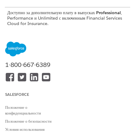
Доступно за дополнительную плату в выпусках
Professional
,
Performance и Unlimited с включенным Financial Services
Cloud for Insurance.
НЕОБХОДИМЫЕ ПОЛНОМОЧИЯ ПОЛЬЗОВАТЕЛЯ
Для удаления записей из
Администратор CRM
наборов данных
Analytics Plus и
администратор FSC Analytics
1-800-667-6389
В CRM Analytics Studio нажмите «
», а потом выберите
«
Менеджер данных».
Выберите «
Потоки данных и рецепты
».
В потоках данных найдите
SALESFORCE
FS_INS_GDPR_Compliance_Dataflow, а потом нажмите
Положение о
Выберите «
Правка
».
конфиденциальности
Выберите узел filter и отредактируйте фильтр SAQL.
Чтобы удалить пользователя,
Положение о безопасности
Выберите узел
Filter:DeletedUsersSnapshot
.
Условия использования
В строке фильтра SAQL замените NA именем пользователя