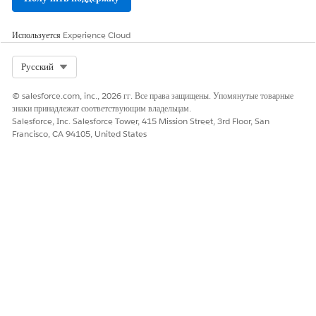
Используется
Experience Cloud
Сохраните внесенные изменения.
Select Org
Русский
Чтобы удалить организацию,
Выберите узел
Filter:DeletedAccountsSnapshot
.
© salesforce.com, inc., 2026 гг. Все права защищены. Упомянутые товарные
В строке фильтра SAQL замените NA кодом удаляемой
знаки принадлежат соответствующим владельцам.
Salesforce, Inc. Salesforce Tower, 415 Mission Street, 3rd Floor, San
организации.
Francisco, CA 94105, United States