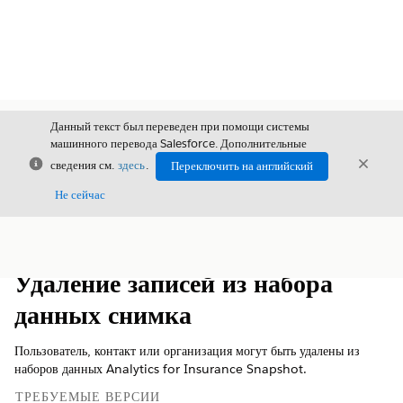
Данный текст был переведен при помощи системы
машинного перевода Salesforce. Дополнительные
Закрыть
Закры
сведения см.
здесь
.
Переключить на английский
Закрыт
Не сейчас
Содержание
Показать содержание
Удаление записей из набора
данных снимка
Пользователь, контакт или организация могут быть удалены из
наборов данных Analytics for Insurance Snapshot.
ТРЕБУЕМЫЕ ВЕРСИИ