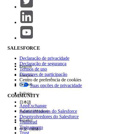
Adicionar
Área de produtos
Impacto do recurso
SALESFORCE
Declaração de privacidade
Declaração de segurança
English
Termos de uso
Diretrizes de participação
Français
Centro de preferência de cookies
Deutsch
Suas opções de privacidade
Edição
Italiano
COMMUNITY
日本語
AppExchange
Administradores do Salesforce
Español (México)
Desenvolvedores do Salesforce
Español
Trailhead
Experiência
Treinamento
中文（简体）
Trust