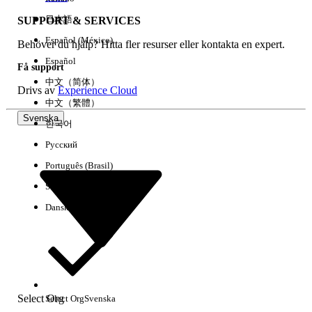
日本語
SUPPORT & SERVICES
Español (México)
Behöver du hjälp? Hitta fler resurser eller kontakta en expert.
Rensa alla
Klart
Español
Få support
中文（简体）
Drivs av
Experience Cloud
中文（繁體）
Svenska
한국어
Русский
Português (Brasil)
Suomi
Dansk
Inga resultat
Här är några söktips
Select Org
Select Org
Svenska
Kontrollera stavningen av dina nyckelord.