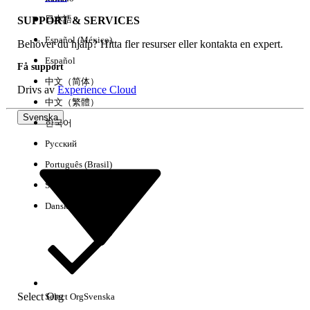
日本語
SUPPORT & SERVICES
Español (México)
Behöver du hjälp? Hitta fler resurser eller kontakta en expert.
Rensa alla
Klart
Español
Få support
中文（简体）
Drivs av
Experience Cloud
中文（繁體）
Svenska
한국어
Русский
Português (Brasil)
Suomi
Dansk
Inga resultat
Här är några söktips
Select Org
Select Org
Svenska
Kontrollera stavningen av dina nyckelord.