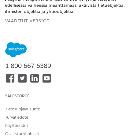
edellisessä vaiheessa määrittämääsi aktiivista tietuebjektia,
ihmisten objektia ja yhtiöobjektia.
VAADITUT VERSIOT
Käytettävissä: Lightning Experiencessa
Käytettävissä:
Professional Edition
-,
Enterprise Edition
- ja
Unlimited Edition
-versioissa
1-800-667-6389
TARVITTAVAT KÄYTTÖOIKEUDET
ARC Einstein -suhteiden
Financial Services Cloud -
havaintojen tarkasteleminen
laajennus TAI FSC Sales
AND
SALESFORCE
FSC-paketti
Tietosuojalausunto
AND
Turvatiedote
Sovelluksen mukautusoikeus
Käyttöehdot
JA
Osallistumisohjeet