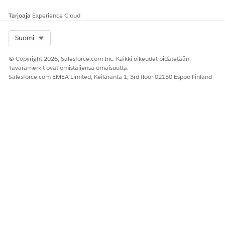
Kyllä
Ei
Tarjoaja
Experience Cloud
Select Org
Suomi
© Copyright 2026, Salesforce.com Inc. Kaikki oikeudet pidätetään.
Tavaramerkit ovat omistajiensa omaisuutta.
Salesforce.com EMEA Limited, Keilaranta 1, 3rd floor 02150 Espoo Finland