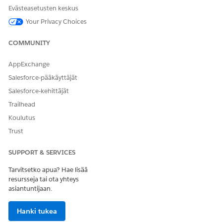
Evästeasetusten keskus
Einstein havaintojen
aloitusikkuna
Your Privacy Choices
OR
COMMUNITY
Einstein Relationship
Insights Growth
AppExchange
Salesforce-pääkäyttäjät
Napsauta Määritykset-valikosta
Objektien hallinta
.
Valitse objekti ja napsauta sitten
Lightning-tietuesivut
.
Salesforce-kehittäjät
Valitse sivuasettelu ja napsauta sitten
Muokkaa
.
Trailhead
Jos käytät Lightning, vedä ARC Einstein suhteiden
Koulutus
havainnot -ominaisuus Komponentit-paneelista Lightning
Trust
esitysalueelle ja aseta se haluamaasi sijaintiin.
Määritä ominaisuuksien paneeli.
SUPPORT & SERVICES
Tallenna muutoksesi.
Tarvitsetko apua? Hae lisää
resursseja tai ota yhteys
asiantuntijaan.
RATKAISIKO TÄMÄ ARTIKKELI ONGELMASI?
Anna palautetta, jotta voimme kehittyä!
Hanki tukea