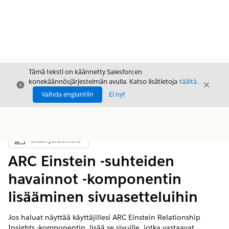
Tämä teksti on käännetty Salesforcen
konekäännösjärjestelmän avulla. Katso lisätietoja
täältä
.
Sulje
Sulje
Sulje
Vaihda englantiin
Ei nyt
Sisällysluettelo
Näytä sisällysluettelo
ARC Einstein -suhteiden
havainnot -komponentin
lisääminen sivuasetteluihin
Jos haluat näyttää käyttäjillesi ARC Einstein Relationship
Insights -komponentin, lisää se sivuille, jotka vastaavat