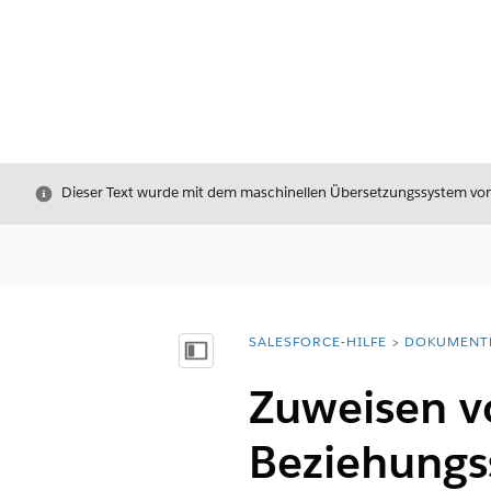
Schließen
Dieser Text wurde mit dem maschinellen Übersetzungssystem von S
SALESFORCE-HILFE
DOKUMENT
Sie befinden sich hier:
Inhalt anzeigen
Zuweisen vo
Beziehungs