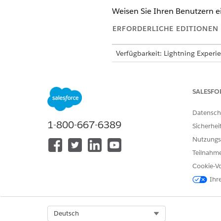
Weisen Sie Ihren Benutzern ein
ERFORDERLICHE EDITIONEN
Verfügbarkeit: Lightning Experi
Verfügbarkeit:
Professional
,
Ent
SALESFO
Anzeigen von Statistiken zu ARC
Datensch
1-800-667-6389
Sicherhei
Nutzungs
Teilnahme
Cookie-Vo
Ihr
Select Org
Deutsch