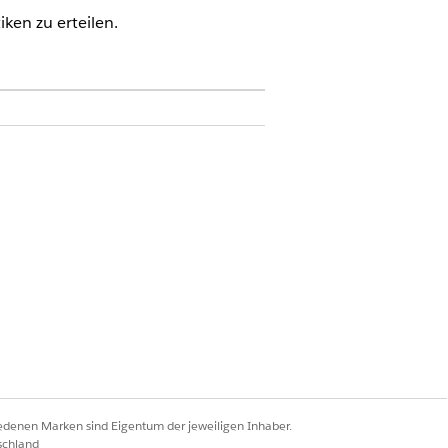
ken zu erteilen.
-Erweiterung ODER FSC Sales
hungsstatistiken
iedenen Marken sind Eigentum der jeweiligen Inhaber.
ziehungsstatistiken
schland