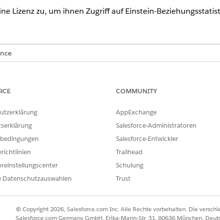
e Lizenz zu, um ihnen Zugriff auf Einstein-Beziehungsstatisti
ence
erprise
und
Unlimited
Edition
RCE
COMMUNITY
ERFORDERLICHE BENUTZERBERECHTIGUNGEN
 Einstein Relationships
Financial Services Cloud
utzerklärung
AppExchange
tserklärung
Salesforce-Administratoren
UND
bedingungen
Salesforce-Entwickler
FSC-Paket
richtlinien
Trailhead
UND
reinstellungscenter
Schulung
e Datenschutzauswahlen
Trust
Starter für Einstein-Bezie
ODER
© Copyright 2026, Salesforce.com Inc. Alle Rechte vorbehalten. Die versch
Wachstum von Einstein-Be
Salesforce.com Germany GmbH, Erika-Mann-Str. 31, 80636 München, Deut