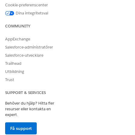
Cookie-preferenscenter
växer
Dina integritetsval
Från Inställningar, i snabbsökningsrutan, välj
Behörighet
och välj sedan
Behörighetsuppsättningar
.
COMMUNITY
Välj en av de två behörighetsuppsättningarna:
För att tilldela licensen Einstein Relationsinsikter Growth,
AppExchange
välj
ERI Growth User
.
Salesforce-administratörer
För att tilldela licensen Einstein Relationsinsikter Starter,
Salesforce-utvecklare
välj
ERI Starter-användare
.
Trailhead
Utbildning
Trust
För Salesforce-organisationer med
ANTECKNING
SUPPORT & SERVICES
licensen Restricted Twitter, välj även
ERI Twitter User
.
Behöver du hjälp? Hitta fler
resurser eller kontakta en
Klicka på
Hantera tilldelningar
.
expert.
På sidan Tilldelade användare, klicka på
Lägg till
tilldelningar
.
Få support
Välj de användare du vill tilldela licenser till och klicka på