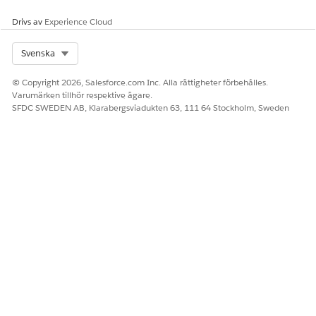
Tilldela
.
Drivs av
Experience Cloud
Select Org
Svenska
LÖSTE DENNA ARTIKEL DITT PROBLEM?
© Copyright 2026, Salesforce.com Inc. Alla rättigheter förbehålles.
Berätta för oss vad vi kan förbättra!
Varumärken tillhör respektive ägare.
SFDC SWEDEN AB, Klarabergsviadukten 63, 111 64 Stockholm, Sweden
Ja
Nej