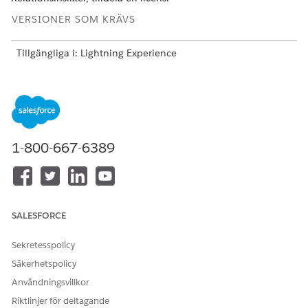
VERSIONER SOM KRÄVS
Tillgängliga i: Lightning Experience
Tillgängliga i:
Professional
,
Enterprise
och
Unlimited
Edition
ANVÄNDARBEHÖRIGHETER SOM KRÄVS FÖR ATT
1-800-667-6389
Visa ARC Einstein
Financial Services Cloud-
Relationsinsikter
tillägg ELLER FSC-försäljning
OCH
FSC-paket
SALESFORCE
OCH
Sekretesspolicy
Einstein Relationsinsikter
Startare
Säkerhetspolicy
Användningsvillkor
ELLER
Riktlinjer för deltagande
Einstein Relationsinsikter