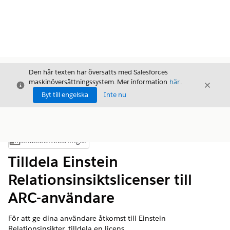
Den här texten har översatts med Salesforces
maskinöversättningssystem. Mer information
här
.
Stäng
Stäng
Stäng
Byt till engelska
Inte nu
Innehållsförteckningar
Visa innehållsförteckning
Tilldela Einstein
Relationsinsiktslicenser till
ARC-användare
För att ge dina användare åtkomst till Einstein
Relationsinsikter, tilldela en licens.