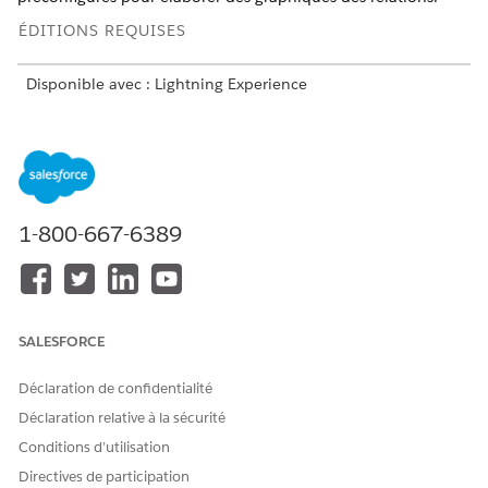
ÉDITIONS REQUISES
Disponible avec : Lightning Experience
Disponible avec :
Professional
Edition,
Enterprise
Edition et
Unlimited
Edition
AUTORISATIONS UTILISATEUR REQUISES
1-800-667-6389
Pour créer un Graphique
Extension Financial Services
des relations ARC :
Cloud OU FSC Sales
ET
Personnaliser l'application
SALESFORCE
Déclaration de confidentialité
Déclaration relative à la sécurité
Conditions d’utilisation
Avant de commencer, vérifiez que le package
REMARQUE
Directives de participation
Financial Services Cloud (FSC) est installé et que les