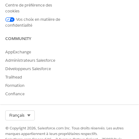
comptes personnels sont configurés.
Centre de préférence des
cookies
Vos choix en matière de
Dans Configuration, saisissez
Centre des relations
confidentialité
actionnables dans la case Recherche rapide, puis
sélectionnez
Centre des relations
actionnables.
COMMUNITY
Cliquez sur
Nouveau graphique des relations
, puis sur
Modèles par défaut
.
AppExchange
Cliquez sur
Graphique B2B
ou
Graphique B2C
.
Dans un graphique B2B (Business to Business Relationship
Administrateurs Salesforce
Graph), les nœuds préconfigurés affichent les filiales, les
Développeurs Salesforce
employés, les opportunités et les requêtes de vos clients
Trailhead
commerciaux.
Formation
Confiance
Select Org
Français
© Copyright 2026, Salesforce.com Inc. Tous droits réservés. Les autres
marques appartiennent à leurs propriétaires respectifs.