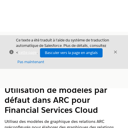
Ce texte a été traduit à l’aide du système de traduction
automatique de Salesforce. Plus de détails, consultez
Fermer
Ferme
<
cette page
.
Basculer vers la page en anglais
Fermer
Pas maintenant
Table des
Afficher la table des matières
matières
Utilisation de modèles par
défaut dans ARC pour
Financial Services Cloud
Utilisez des modèles de graphique des relations ARC
préconfigurés pour élaborer des graphiques des relations.