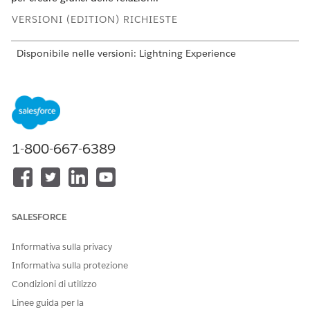
VERSIONI (EDITION) RICHIESTE
Disponibile nelle versioni: Lightning Experience
Disponibile nelle versioni:
Professional Edition
,
Enterprise
Edition
e
Unlimited Edition
AUTORIZZAZIONI UTENTE RICHIESTE
1-800-667-6389
Per creare un grafico delle
Estensione Financial
relazioni CRF:
Services Cloud O FSC Sales
E
Personalizza applicazione
SALESFORCE
Informativa sulla privacy
Informativa sulla protezione
Condizioni di utilizzo
Prima di iniziare, verificare che il pacchetto Financial
NOTA
Linee guida per la
Services Cloud (FSC) sia installato e che gli account