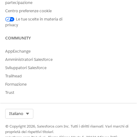
partecipazione
personali siano configurati.
Centro preferenze cookie
Le tue scelte in materia di
Da Imposta, nella casella Ricerca veloce, immettere
privacy
e quindi selezionare
Centro
Centro relazioni fruibile
relazioni fruibile
.
COMMUNITY
Fare clic su
Nuovo grafico delle
relazioni e quindi su
Modelli predefiniti
.
AppExchange
Fare clic su
Grafico B2B
o
Grafico B2C
.
In un grafico B2B (Business to Business Relationship
Amministratori Salesforce
Graph), i nodi preconfigurati mostrano società controllate,
Sviluppatori Salesforce
dipendenti, opportunità e casi per i clienti commerciali.
Trailhead
Formazione
Trust
Select Org
Italiano
© Copyright 2026, Salesforce.com Inc. Tutti i diritti riservati. Vari marchi di
proprietà dei rispettivi titolari.