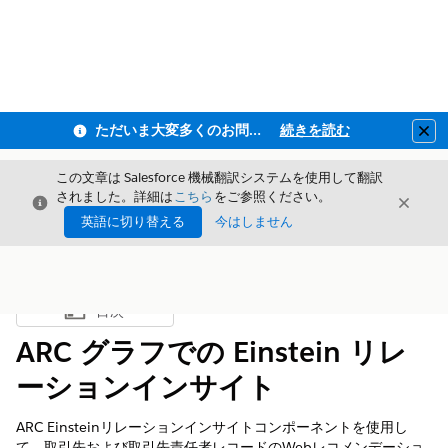
ただいま大変多くのお問い合わせをいただいており、ご連絡までにお時間を頂戴しております
続きを読む
Clo
この文章は Salesforce 機械翻訳システムを使用して翻訳
されました。詳細は
こちら
をご参照ください。
閉じる
閉じ
閉じる
英語に切り替える
今はしません
目次
目次を表示
ARC グラフでの Einstein リレ
ーションインサイト
ARC Einsteinリレーションインサイトコンポーネントを使用し
て、取引先および取引先責任者レコードのWebレコメンデーショ