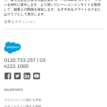
ンをARCに表示します。より深いリレーションインサイトを取得
して、顧客との関係を強化します。おすすめをスマートタグまた
はグラフとして表示します。
必要なエディション
使用可能なインターフェース: Lightning Experience
使用可能なエディション:
Professional
Edition、
Enterprise
Edition、および
Unlimited
Edition
たとえば、ARC リレーショングラフで取引先レコードをクリック
0120-733-257 | 03-
すると、そのリレーションインサイトが表示されます。グラフビ
4222-1000
ューでは、カラフルなおすすめは Salesforce 組織のレコードであ
り、グレーのおすすめは新規です。おすすめをクリックして、お
すすめをレコードにリンクしたり、新しいレコードを作成したり
などのアクションを実行します。
開始する前に、Financial Services Cloud (FSC) パッケージがイン
SALESFORCE
ストールされ、個人取引先が設定されていることを確認します。
Einstein リレーションインサイトの設定ページで個人取引先を追
プライバシーに関する声明
加の個人レコードオブジェクトとして設定したことも確認しま
セキュリティに関する声明
す。