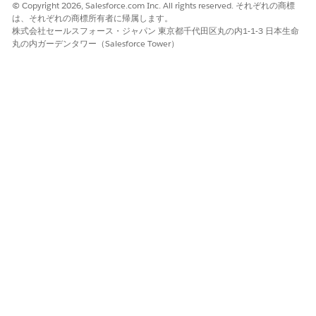
© Copyright 2026, Salesforce.com Inc. All rights reserved. それぞれの商標
Actionable Relationship Center の Einstein リレーションイ
は、それぞれの商標所有者に帰属します。
ンサイトを割り当て、有効化、管理、追加します。
株式会社セールスフォース・ジャパン 東京都千代田区丸の内1-1-3 日本生命
丸の内ガーデンタワー（Salesforce Tower）
ARC Einstein リレーションインサイトコンポーネントでの
Web レコメンデーションの表示とアクション
ARC リレーショングラフのレコードを選択して、ARC
Einstein リレーションインサイトコンポーネントで Web レコ
メンデーションを表示してアクションを実行します。
関連項目:
Einstein リレーションインサイト
コードではなくクリックによる Salesforce の拡張: Lightning
Experience レコードページの作成および設定
取引先と取引先責任者の管理: 個人取引先
Financial Services Cloud インストールガイド: 管理パッケー
ジのインストール
この記事で問題は解決されましたか?