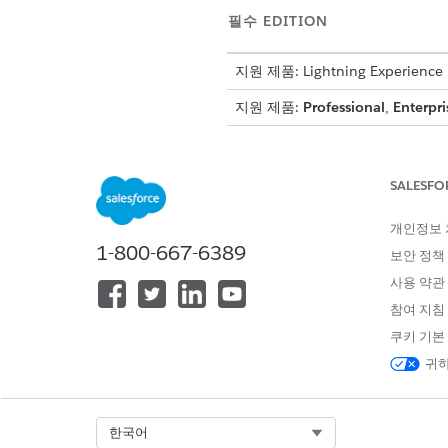
필수 EDITION
지원 제품: Lightning Experience
지원 제품:
Professional
,
Enterpri
예를 들어 ARC 관계 그래프에서
의 레코드이며 회색 권장 사항은
SALESFO
업을 수행합니다.
개인정보
시작하기 전에 Financial Ser
1-800-667-6389
인사이트 설정 페이지에서 개인
보안 정책
사용 약관
참여 지침
쿠키 기본
귀하
Select Org
한국어