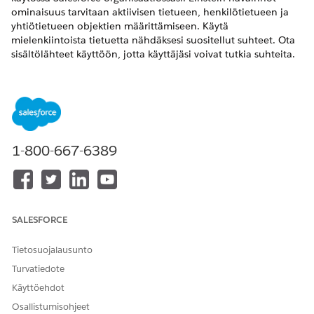
ominaisuus tarvitaan aktiivisen tietueen, henkilötietueen ja
yhtiötietueen objektien määrittämiseen. Käytä
mielenkiintoista tietuetta nähdäksesi suositellut suhteet. Ota
sisältölähteet käyttöön, jotta käyttäjäsi voivat tutkia suhteita.
Muodosta esimerkiksi yhteys Twitteriin sisältölähteenä ja salli
käyttäjiesi hakea sisältöä Twitteristä ja tarkastella suositellut
suhteet liitteiden perusteella.
VAADITUT VERSIOT
1-800-667-6389
Käytettävissä: Lightning Experiencessa
Käytettävissä:
Professional Edition
-,
Enterprise Edition
- ja
Unlimited Edition
-versioissa
SALESFORCE
TARVITTAVAT KÄYTTÖOIKEUDET
ARC Einstein -suhteiden
Financial Services Cloud -
Tietosuojalausunto
havaintojen tarkasteleminen
laajennus TAI FSC Sales
Turvatiedote
AND
Käyttöehdot
FSC-paketti
Osallistumisohjeet