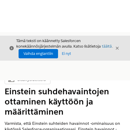
Tämä teksti on käännetty Salesforcen
konekäännösjärjestelmän avulla. Katso lisätietoja
täältä
.
Sulje
Sulje
Sulje
Vaihda englantiin
Ei nyt
Sisällysluettelo
Näytä sisällysluettelo
Einstein suhdehavaintojen
ottaminen käyttöön ja
määrittäminen
Varmista, että Einstein suhteiden havainnot -ominaisuus on
käytössä Salesforce-organisaatiossasi. Einstein havainnot -