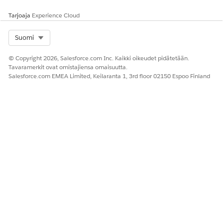
Tarjoaja
Experience Cloud
Select Org
Suomi
© Copyright 2026, Salesforce.com Inc. Kaikki oikeudet pidätetään.
Tavaramerkit ovat omistajiensa omaisuutta.
Salesforce.com EMEA Limited, Keilaranta 1, 3rd floor 02150 Espoo Finland
Tämä kenttä koskee vain käyttäjiä, joilla on Einstein
Relationship Insights Growth -lisenssi.
Valitse henkilötietueen objekti. Tähän objektiin perustuva
tietue luodaan tai päivitetään vastauksen yhteydessä.
Useimmat asiakkaat valitsevat yhteyshenkilöobjektin.
Valitse Näyttökenttä-kentän 1, Näyttökentän 2 ja
Näyttökentän 3 arvot.
Näyttökentät sallivat käyttäjien valita oikean tietueen.
Yhteyshenkilö- tai henkilö-objektille on useita vastaavia
tietueita.
Jos haluat lisätä enemmän henkilötietueita, napsauta