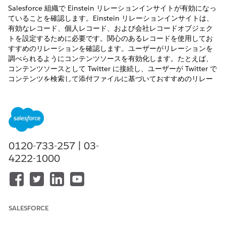
Salesforce 組織で Einstein リレーションインサイトが有効になっ
ていることを確認します。Einstein リレーションインサイトは、
有効なレコード、個人レコード、および会社レコードオブジェク
トを設定するために必要です。関心のあるレコードを使用してお
すすめのリレーションを確認します。ユーザーがリレーションを
調べられるようにコンテンツソースを有効化します。たとえば、
コンテンツソースとして Twitter に接続し、ユーザーが Twitter で
コンテンツを検索して添付ファイルに基づいておすすめのリレー
ションを表示できるようにします。
必要なエディション
使用可能なインターフェース: Lightning Experience
0120-733-257 | 03-
使用可能なエディション:
Professional
Edition、
Enterprise
4222-1000
Edition、および
Unlimited
Edition
必要なユーザー権限
ARC Einstein リレーションイ
「Financial Services Cloud
SALESFORCE
ンサイトを表示する
拡張機能」または「FSC セー
ルス」