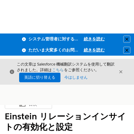
システム管理者に対するフィッシング耐性MFA・全従業員ユーザーMFAの適用のお知らせ
続きを読む
Clo
ただいま大変多くのお問い合わせをいただいており、ご連絡までにお時間を頂戴しております
続きを読む
Clo
この文章は Salesforce 機械翻訳システムを使用して翻訳
されました。詳細は
こちら
をご参照ください。
閉じる
閉じ
閉じる
英語に切り替える
今はしません
目次
目次を表示
Einstein リレーションインサイ
トの有効化と設定