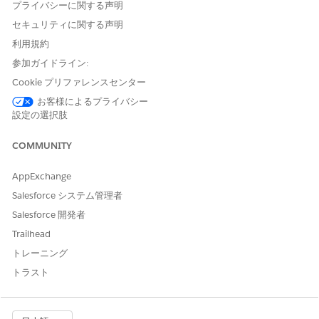
プライバシーに関する声明
および
セキュリティに関する声明
FSC パッケージ
利用規約
および
参加ガイドライン:
Cookie プリファレンスセンター
Einstein Relationship
Insights Starter
お客様によるプライバシー
設定の選択肢
または
Einstein Relationship
COMMUNITY
Insights Growth
AppExchange
[有効なレコードオブジェクト]、[個人レコードオブジェクト]、ま
Salesforce システム管理者
たは [会社レコードオブジェクト] 項目にカスタムオブジェクトを
使用する前に、Salesforce 内でオブジェクトの検索が有効になっ
Salesforce 開発者
ていることを確認します。
Trailhead
[設定] から、[クイック検索] ボックスに「
」と入力
Einstein
トレーニング
し、[
Einstein Relationship Intelligence
] を選択します。
トラスト
Einstein リレーションインサイト
を有効にします。
有効なレコードオブジェクトを選択します。このオブジェクト
に基づくレコードは、応答があるときに作成または更新されま