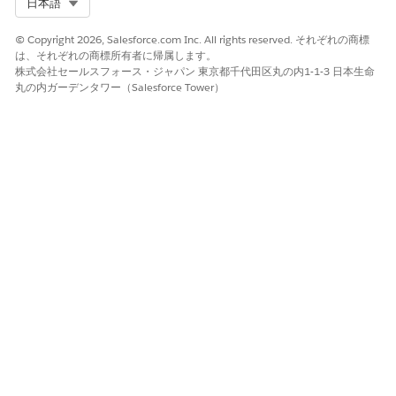
Select Org
日本語
す。
© Copyright 2026, Salesforce.com Inc. All rights reserved. それぞれの商標
は、それぞれの商標所有者に帰属します。
株式会社セールスフォース・ジャパン 東京都千代田区丸の内1-1-3 日本生命
丸の内ガーデンタワー（Salesforce Tower）
このフィールドは、Einstein Relationship Insights Growth
ライセンスを持つユーザーにのみ適用されます。
個人レコードオブジェクトを選択します。このオブジェクトに
基づくレコードは、応答があると作成または更新されます。
ほとんどのお客様は取引先責任者オブジェクトを選択します。
表示項目 1、表示項目 2、表示項目 3 の値を選択します。
表示項目により、ユーザーは適切な一致レコードを選択できま