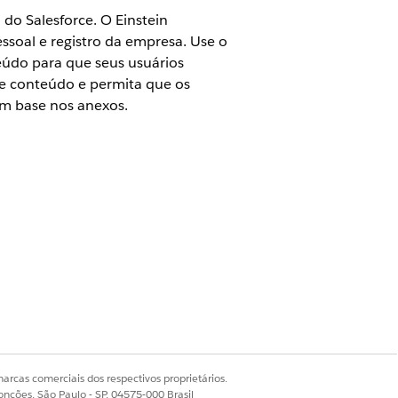
 do Salesforce. O Einstein
pessoal e registro da empresa. Use o
eúdo para que seus usuários
e conteúdo e permita que os
m base nos anexos.
vices Cloud OU FSC Sales
arcas comerciais dos respectivos proprietários.
onções, São Paulo - SP, 04575-000 Brasil