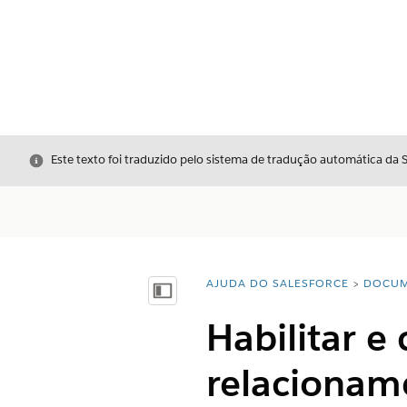
Fechar
Este texto foi traduzido pelo sistema de tradução automática da 
AJUDA DO SALESFORCE
DOCUM
Você está aqui:
Mostrar índice
Habilitar e
relacioname