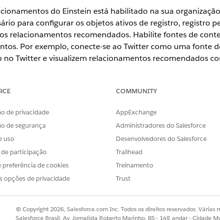
acionamentos do Einstein está habilitado na sua organização
ário para configurar os objetos ativos de registro, registro 
er os relacionamentos recomendados. Habilite fontes de cont
ntos. Por exemplo, conecte-se ao Twitter como uma fonte d
 no Twitter e visualizem relacionamentos recomendados co
RCE
COMMUNITY
ience
o de privacidade
AppExchange
erprise
e
Unlimited
Editions
ão de segurança
Administradores do Salesforce
e uso
Desenvolvedores do Salesforce
PERMISSÕES NECESSÁRIAS AO USUÁRIO
s de participação
Trailhead
acionamentos do Einstein do ARC
Extensão do Financial Ser
 preferência de cookies
Treinamento
E
s opções de privacidade
Trust
Pacote do FSC
© Copyright 2026, Salesforce.com Inc. Todos os direitos reservados. Várias m
E
Salesforce Brasil, Av. Jornalista Roberto Marinho, 85 - 14º andar - Cidade M