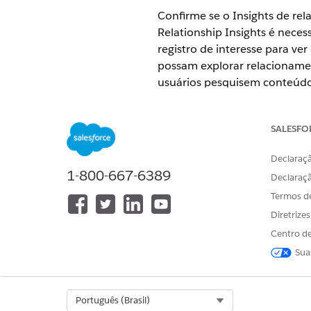
Confirme se o Insights de rel
Relationship Insights é necess
registro de interesse para v
possam explorar relacioname
usuários pesquisem conteúdo
EDIÇÕES OBRIGATÓRIAS
SALESFO
Disponível em: Lightning Exper
Declaraçã
Disponível em:
Professional
,
Ent
1-800-667-6389
Declaraç
Termos d
Diretrize
Para visualizar Insights de rel
Centro de
Sua
Select Org
Português (Brasil)