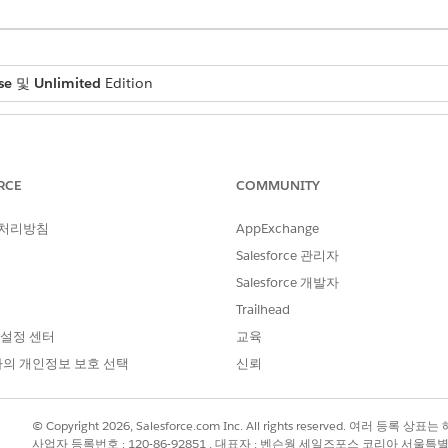
se
및
Unlimited
Edition
필요한 사용자 권한
Financial Services Cl
RCE
COMMUNITY
AND
 처리방침
AppExchange
FSC 패키지
Salesforce 관리자
AND
Salesforce 개발자
Trailhead
Einstein 관계 인사이트 스
 설정 센터
교육
OR
의 개인정보 보호 선택
신뢰
Einstein 관계 인사이트 성
© Copyright 2026, Salesforce.com Inc. All rights reserved. 여러 등
를 입력한 다음,
프로필
을 선택합니다.
용자
사업자 등록번호 : 120-86-92851 , 대표자 : 벤슨웡 세일즈포스 코리아 서울특