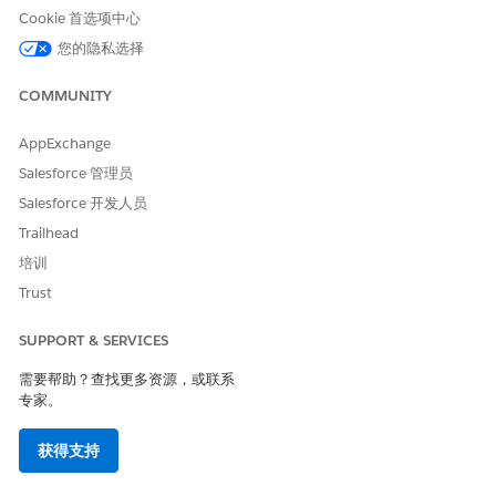
Cookie 首选项中心
在“连接的应用程序访问权限”下，选择
Einstein 关系见解画布
应用程序
。
您的隐私选择
COMMUNITY
AppExchange
Salesforce 管理员
Salesforce 开发人员
Trailhead
培训
Trust
Salesforce 建议您不要更改连接的应用程序名称。
备注
SUPPORT & SERVICES
保存更改。
需要帮助？查找更多资源，或联系
对任何需要访问权限的简档重复此过程。
专家。
另请参阅：
获得支持
使用常见功能扩展 Industries Cloud：启用和配置 Einstein 关