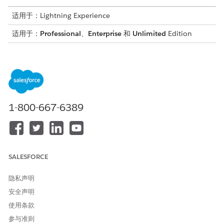
适用于：Lightning Experience
适用于：
Professional
、
Enterprise
和
Unlimited
Edition
所需用户权限
查看 ARC Einstein 关系见解
Financial Services Cloud 扩
展或 FSC 销售
与
1-800-667-6389
FSC 软件包
与
Einstein 关系见解入门
SALESFORCE
或者
隐私声明
Einstein 关系见解增长
安全声明
从“设置”中，在快速查找框中，输入
，然后选择
简档
。
用户
使用条款
选择要授予访问权限的简档。
参与准则
单击
编辑
。