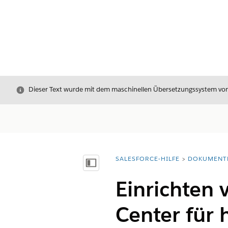
Schließen
Dieser Text wurde mit dem maschinellen Übersetzungssystem von S
SALESFORCE-HILFE
DOKUMENT
Sie befinden sich hier:
Inhalt anzeigen
Einrichten 
Center für