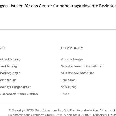
sstatistiken für das Center für handlungsrelevante Beziehun
ence
erprise
und
Unlimited
Edition
RCE
COMMUNITY
nstein-Beziehungsstatistiken zu ARC-Benutzern
ne Lizenz zu, um ihnen Zugriff auf Einstein-Beziehungsstatistiken zu
utzerklärung
AppExchange
tserklärung
Salesforce-Administratoren
von Einstein-Beziehungsstatistiken
ziehungsstatistiken in Ihrer Salesforce-Organisation aktiviert sind.
bedingungen
Salesforce-Entwickler
ktiver Datensatz", "Personendatensatz" und "Unternehmensdatensat
richtlinien
Trailhead
empfohlene Beziehungen anzuzeigen. Aktivieren Sie Inhaltsquellen
reinstellungscenter
Schulung
beispielsweise eine Verbindung mit Twitter als Inhaltsquelle her u
e Datenschutzauswahlen
Trust
u suchen und empfohlene Beziehungen anhand der Anhänge anzuze
ie Anwendung "Einstein-Beziehungsstatistiken"
 Benutzer Zugriff auf die verbundene Anwendung haben, damit sie au
© Copyright 2026, Salesforce.com Inc. Alle Rechte vorbehalten. Die versch
Salesforce.com Germany GmbH, Erika-Mann-Str. 31, 80636 München, Deut