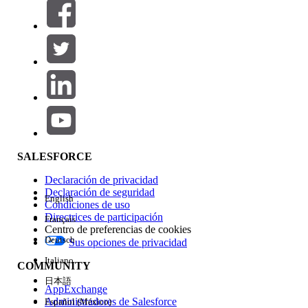
Filtros (0)
SELECCIONAR FILTROS
Agregar
Área de productos
Repercusión de función
SALESFORCE
Declaración de privacidad
Declaración de seguridad
English
Condiciones de uso
Directrices de participación
Français
Centro de preferencias de cookies
Deutsch
Sus opciones de privacidad
Edición
Italiano
COMMUNITY
日本語
AppExchange
Administradores de Salesforce
Español (México)