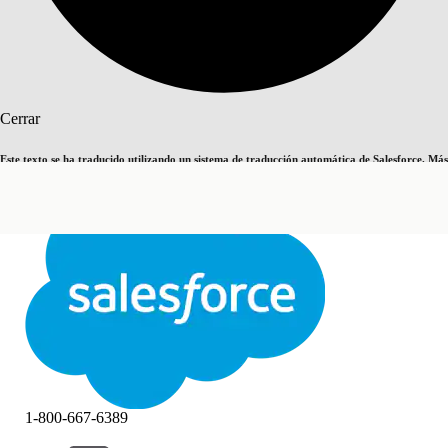
Buscar
Cerrar
Este texto se ha traducido utilizando un sistema de traducción automática de Salesforce. Más
Cambiar a inglés
Ahora no
información
aquí
.
Cerrar
Cerrar
1-800-667-6389