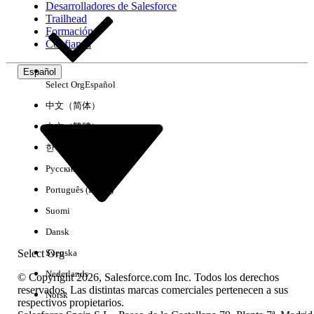
Desarrolladores de Salesforce
Trailhead
Experiencia
Formación
Confianza
Español
Select Org
Español
Borrar todo
Listo
中文（简体）
中文（繁體）
한국어
Русский
Português (Brasil)
Suomi
Dansk
Select Org
Svenska
Nederlands
© Copyright 2026, Salesforce.com Inc. Todos los derechos
reservados. Las distintas marcas comerciales pertenecen a sus
Norsk
respectivos propietarios.
No hay resultados