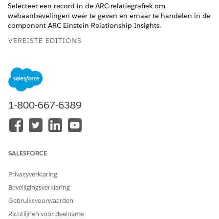
Selecteer een record in de ARC-relatiegrafiek om
webaanbevelingen weer te geven en ernaar te handelen in de
component ARC Einstein Relationship Insights.
VEREISTE EDITIONS
Beschikbaar in: Lightning Experience
Beschikbaar in:
Professional
,
Enterprise
en
Unlimited
Edition
1-800-667-6389
BENODIGDE GEBRUIKERSMACHTIGINGEN
ARC Einstein Relationships
Financial Services Cloud-
Insights weergeven
extensie OF FSC Sales
SALESFORCE
AND
FSC-pakket
Privacyverklaring
Beveiligingsverklaring
AND
Gebruiksvoorwaarden
Einstein Relationship
Insights Starter
Richtlijnen voor deelname