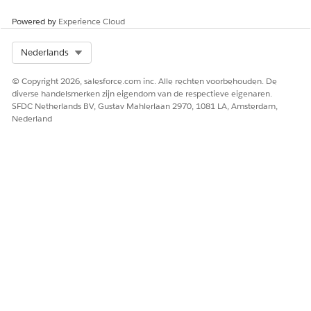
Selecteer Objecttype en klik op
Volgende
.
Selecteer recordtype en klik op
Volgende
.
Powered by
Experience Cloud
Details van de geselecteerde webaanbeveling worden
ingevuld in het recordvenster.
Select Org
Nederlands
© Copyright 2026, salesforce.com inc. Alle rechten voorbehouden. De
diverse handelsmerken zijn eigendom van de respectieve eigenaren.
SFDC Netherlands BV, Gustav Mahlerlaan 2970, 1081 LA, Amsterdam,
Nederland
Voeg naar behoefte meer details toe.