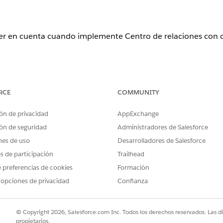
ner en cuenta cuando implemente Centro de relaciones con 
ence
RCE
COMMUNITY
tion
,
Enterprise Edition
y
Unlimited Edition
ón de privacidad
AppExchange
ió una nueva versión de Centro de relaciones con capacidad de ac
ón de seguridad
Administradores de Salesforce
ueva versión, consulte
Crear y ver gráficos de relaciones
de ARC pers
nes de uso
Desarrolladores de Salesforce
es de participación
Trailhead
 preferencias de cookies
Formación
 opciones de privacidad
Confianza
e columnas de relaciones que puede mostrar en ARC.
relacionadas que tienen un formato compacto configurado.
© Copyright 2026, Salesforce.com Inc. Todos los derechos reservados. Las d
propietarios.