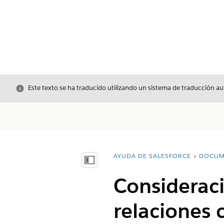
Cerrar
Este texto se ha traducido utilizando un sistema de traducción a
AYUDA DE SALESFORCE
DOCUM
Usted está aquí:
Mostrar índice de materias
Consideraci
relaciones 