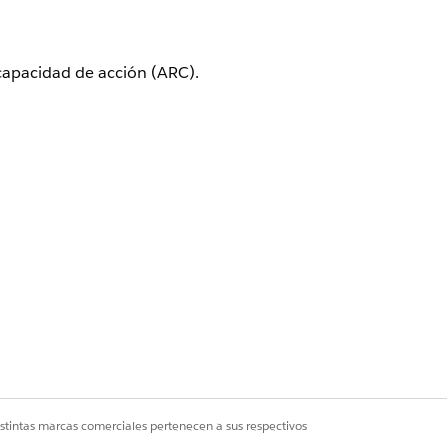
capacidad de acción (ARC).
ción. Para obtener instrucciones
onalizados.
istintas marcas comerciales pertenecen a sus respectivos