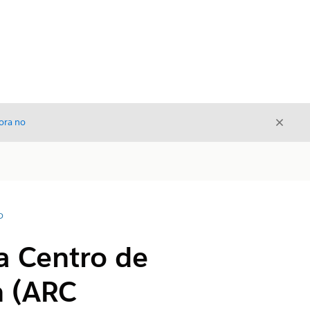
Cerrar
ora no
Cerrar
D
a Centro de
n (ARC