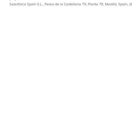
aplicación móvil Salesforce.
Salesforce Spain S.L., Paseo de la Castellana 79, Planta 7ª, Madrid, Spain, 
 muestran los dos primeros campos que aparecen en el forma
iones basadas en acciones disponibles en el formato de pági
 pueden agregar a vistas previas de registros, pero no a tarje
oluciones de pantalla para Internet Explorer 11:
Services Cloud
 Services Cloud se utiliza en la versión anterior de ARC.
ponible en Experience Cloud.
sible a paquetes.
ces Cloud es un componente independiente en un formato de