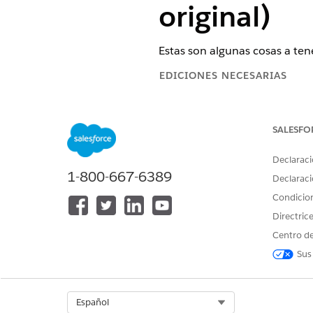
original)
Estas son algunas cosas a te
EDICIONES NECESARIAS
Disponible en: Lightning Experi
SALESFO
Disponible en:
Professional Edi
Declaraci
1-800-667-6389
Summer ’22 ofrec
NOTA
Declaraci
sobre el uso de esta n
Condicio
Directric
Centro de
General
Sus
No hay límite en el número d
ARC muestra hasta 10 listas 
Select Org
Español