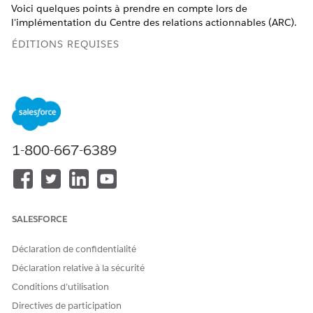
Voici quelques points à prendre en compte lors de
l'implémentation du Centre des relations actionnables (ARC).
ÉDITIONS REQUISES
Disponible avec : Lightning Experience
Disponible avec :
Professional
Edition,
Enterprise
Edition et
Unlimited
Edition
1-800-667-6389
Summer ’22 offrait une nouvelle version du
REMARQUE
Centre des relations actionnables. Pour les instructions
SALESFORCE
d'utilisation de cette nouvelle version, consultez
Création
et affichage
de graphiques des relations ARC personnalisés.
Déclaration de confidentialité
Déclaration relative à la sécurité
Conditions d’utilisation
Général
Directives de participation
Le nombre de colonnes de relation que vous pouvez afficher