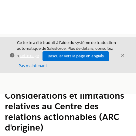
Ce texte a été traduit à l’aide du système de traduction
automatique de Salesforce. Plus de détails, consultez
Fermer
Ferme
<
cette page
.
Basculer vers la page en anglais
Fermer
Pas maintenant
Table des
Afficher la table des matières
matières
Considérations et limitations
relatives au Centre des
relations actionnables (ARC
d'origine)