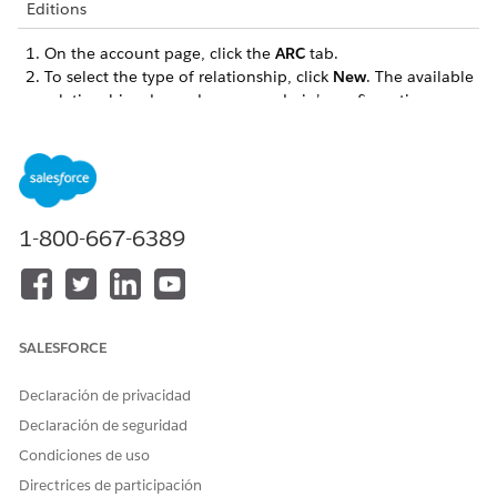
Editions
On the account page, click the
ARC
tab.
To select the type of relationship, click
New
. The available
relationships depend on your admin’s configuration
settings.
1-800-667-6389
SALESFORCE
Declaración de privacidad
Declaración de seguridad
Condiciones de uso
To add a record, select either
+ New Account
or
+ New
Contact
. To add an existing record, search for the account
Directrices de participación