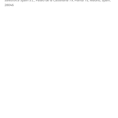
Salesforce Spain S.L., Paseo de la Castellana 79, Planta 7ª, Madrid, Spain,
28046