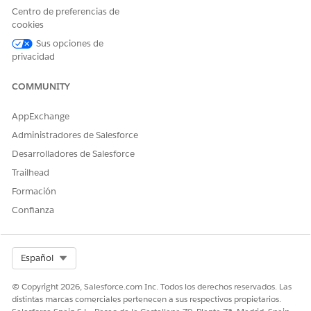
or contact name by entering it into the respective field.
Centro de preferencias de
Select a record type.
cookies
Complete the required fields in the New Account form.
Sus opciones de
privacidad
COMMUNITY
¿RESOLVIÓ ESTE ARTÍCULO SU PROBLEMA?
¡Háganos saber cómo podemos mejorar!
AppExchange
Administradores de Salesforce
Sí
No
Desarrolladores de Salesforce
Trailhead
Formación
Confianza
Select Org
Español
© Copyright 2026, Salesforce.com Inc. Todos los derechos reservados. Las
distintas marcas comerciales pertenecen a sus respectivos propietarios.