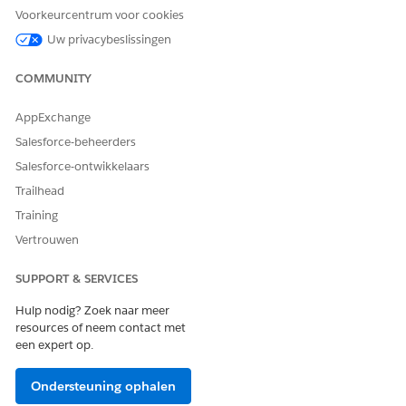
or contact name by entering it into the respective field.
Voorkeurcentrum voor cookies
Select a record type.
Uw privacybeslissingen
Complete the required fields in the New Account form.
COMMUNITY
AppExchange
HEEFT DIT ARTIKEL UW PROBLEEM OPGELOST?
Salesforce-beheerders
Laat ons weten wat we kunnen doen om te verbeteren!
Salesforce-ontwikkelaars
Ja
Nee
Trailhead
Training
Vertrouwen
SUPPORT & SERVICES
Hulp nodig? Zoek naar meer
resources of neem contact met
een expert op.
Ondersteuning ophalen