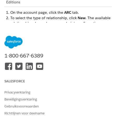
Editions
On the account page, click the
ARC
tab.
To select the type of relationship, click
New
. The available
relationships depend on your admin’s configuration
settings.
1-800-667-6389
SALESFORCE
Privacyverklaring
Beveiligingsverklaring
Gebruiksvoorwaarden
To add a record, select either
+ New Account
or
+ New
Contact
. To add an existing record, search for the account
Richtlijnen voor deelname