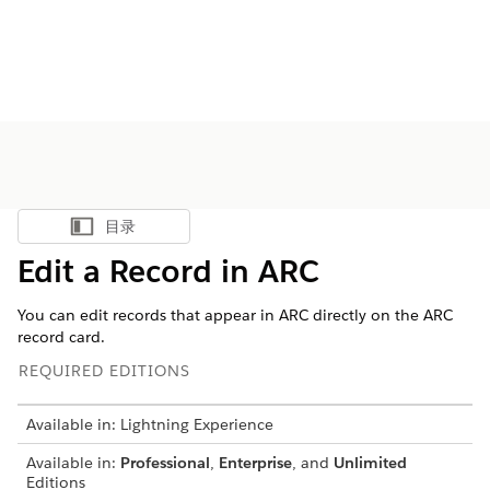
目录
显示目录
Edit a Record in ARC
You can edit records that appear in ARC directly on the ARC
record card.
REQUIRED EDITIONS
Available in: Lightning Experience
Available in:
Professional
,
Enterprise
, and
Unlimited
Editions