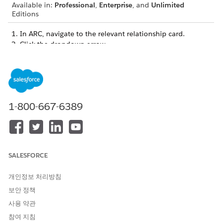
Available in:
Professional
,
Enterprise
, and
Unlimited
Editions
In ARC, navigate to the relevant relationship card.
Click the dropdown arrow.
1-800-667-6389
SALESFORCE
To edit a relationship, select
Edit Relationship
, make your
개인정보 처리방침
changes, and save.
보안 정책
To delete a relationship, select
Remove Relationship
.
사용 약관
참여 지침
SEE ALSO