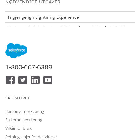
NØDVENDIGE UTGAVER
Tilgjengelig i Lightning Experience
Tilgjengelig i
Professional
,
Enterprise
og
Unlimited
Edition
Naviger til det relevante relasjonskortet i ARC.
Klikk på nedtrekkspilen.
1-800-667-6389
SALESFORCE
Personvernerklæring
Sikkerhetserklæring
Vilkår for bruk
Hvis du vil redigere en relasjon, velger du
Rediger relasjon
,
Retningslinjer for deltakelse
gjør endringene og lagrer.