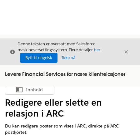
Denne teksten er oversatt med Salesforce
maskinoversettingssystem. Flere detaljer
her
.
Avslutt
Avslut
Avslutt
Bytt til engelsk
Ikke nå
Levere Financial Services for nære klientrelasjoner
Innhold
Vis innholdsfortegnelse
Redigere eller slette en
relasjon i ARC
Du kan redigere poster som vises i ARC, direkte på ARC-
postkortet.