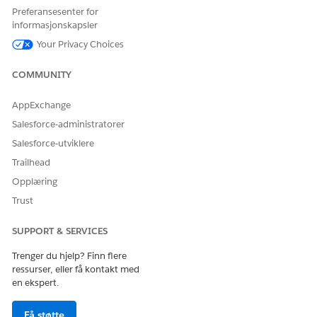
Velg
Fjern relasjon
for å slette en relasjon.
Preferansesenter for
informasjonskapsler
SE OGSÅ:
Your Privacy Choices
Salesforce Hjelp: Konfigurere klienter, husholdninger og
COMMUNITY
relasjoner
AppExchange
Salesforce-administratorer
HJALP DENNE ARTIKKELEN MED Å LØSE PROBLEMET DITT?
Salesforce-utviklere
La oss få vite det slik at vi kan forbedre!
Trailhead
Ja
Nei
Opplæring
Trust
SUPPORT & SERVICES
Trenger du hjelp? Finn flere
ressurser, eller få kontakt med
en ekspert.
Få støtte