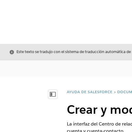
Cerrar
Este texto se tradujo con el sistema de traducción automática de
AYUDA DE SALESFORCE
DOCUM
Usted está aquí:
Mostrar índice de materias
Crear y mod
La interfaz del Centro de rel
cuenta y cuenta-contacto.