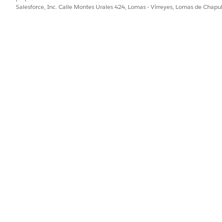
Salesforce, Inc. Calle Montes Urales 424, Lomas - Virreyes, Lomas de Chap
obre la información que ven en la interfaz de ARC de mucha
acto, como agregar un miembro a una cuenta doméstica.
a, como relacionar una firma de contabilidad con una función Ase