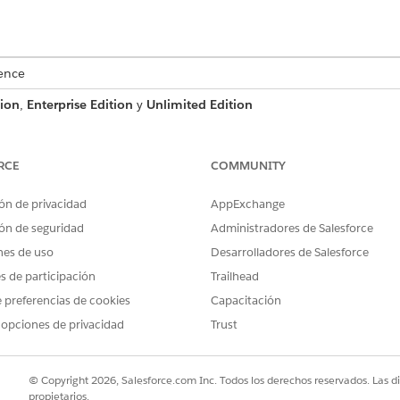
ence
tion
,
Enterprise Edition
y
Unlimited Edition
entas, contactos y registros relacionados en una sola vista,
RCE
COMMUNITY
ón de privacidad
AppExchange
ón de seguridad
Administradores de Salesforce
nes de uso
Desarrolladores de Salesforce
es de participación
Trailhead
 preferencias de cookies
Capacitación
 opciones de privacidad
Trust
© Copyright 2026, Salesforce.com Inc. Todos los derechos reservados. Las d
propietarios.