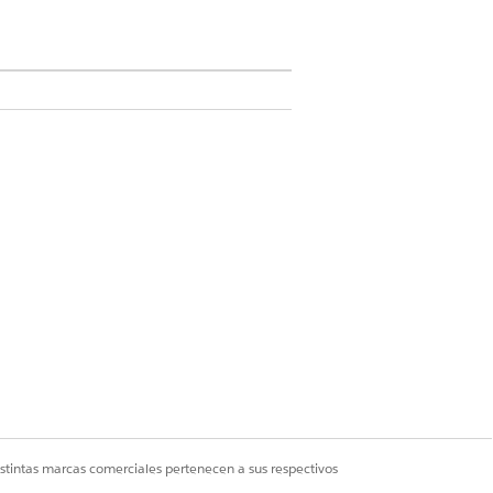
 permitiendo a los usuarios navegar
istintas marcas comerciales pertenecen a sus respectivos