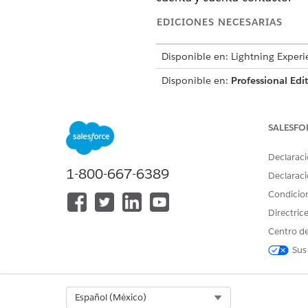
EDICIONES NECESARIAS
Disponible en: Lightning Experi
Disponible en:
Professional Edi
La interfaz de ARC muestra cu
entre registros relacionados.
SALESFO
Declaraci
1-800-667-6389
Declaraci
Condicio
Directric
Centro de
Sus
Select Org
Español (México)