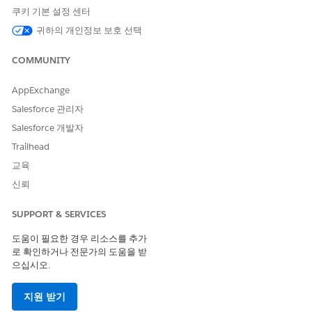
가구 계정에 구성원을 추가하는 등 계정-연락처 관계를 만듭니
쿠키 기본 설정 센터
다.
귀하의 개인정보 보호 선택
담당자 역할의 회계 회사를 비즈니스 계정에 연결하는 등 계정-
계정 관계를 만듭니다.
COMMUNITY
계정-계정 및 계정-연락처 관계를 편집합니다.
개인의 새 금융 계정 또는 비즈니스 계정의 새 기회 등 계정에
대한 관련 레코드를 만듭니다.
AppExchange
Salesforce 관리자
Salesforce 개발자
Trailhead
교육
계정에 대한 관계 및 관련 레코드를 생성, 편집 또는 제거하
노트
려면 사용자에게 계정 레코드에 대한 읽기/쓰기 액세스 권한이
신뢰
있어야 합니다.
SUPPORT & SERVICES
예를 들어, 개인과 근무하는 비즈니스 간의 관계를 수집하려면 다음
도움이 필요한 경우 리소스를 추가
과 같이 비즈니스 관계를 추가합니다.
로 확인하거나 전문가의 도움을 받
으십시오.
개인 계정의 계정 페이지에서
ARC
탭을 클릭합니다.
ARC 인터페이스의 방문 카드에서
새로 만들기
를 클릭합니다.
지원 받기