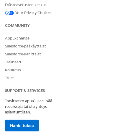
Evästeasetusten keskus
Your Privacy Choices
COMMUNITY
AppExchange
Salesforce-pääkäyttäjät
Salesforce-kehittäjät
Trailhead
Koulutus
Trust
SUPPORT & SERVICES
Tarvitsetko apua? Hae lisää
resursseja tai ota yhteys
asiantuntijaan.
Hanki tukea