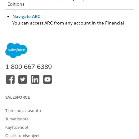
Editions
Navigate ARC
You can access ARC from any account in the Financial
Services Cloud, control how to view ARC, and see your
client’s details, all in one place.
Manage Client Records and Relationships
Conveniently create and manage client records and
relationships directly in ARC.
1-800-667-6389
RATKAISIKO TÄMÄ ARTIKKELI ONGELMASI?
Anna palautetta, jotta voimme kehittyä!
SALESFORCE
Kyllä
Ei
Tietosuojalausunto
Turvatiedote
Käyttöehdot
Osallistumisohjeet