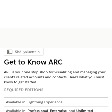
Sisällysluettelo
Näytä sisällysluettelo
Get to Know ARC
ARC is your one-stop shop for visualizing and managing your
client’s related accounts and contacts. Here’s what you must
know to get started.
REQUIRED EDITIONS
Available in: Lightning Experience
Available in:
Professional
,
Enterprise
, and
Unlimited