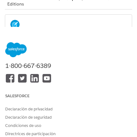
Editions
Your admin must configure these integrations. You
NOTE
don’t see these options if your admin hasn’t configured
them.
1-800-667-6389
Compliant Data Sharing:
Compliant data sharing allows an
account or opportunity record owner to share a record
with other relevant users.
Einstein Relationship Insights:
Einstein Relationship
SALESFORCE
Insights displays intelligent recommendations from the
web that enable you to expand your relationship networks
within ARC. With ERI, you can uncover hidden
Declaración de privacidad
relationships, create records for valid recommendations,
Declaración de seguridad
and dismiss invalid recommendations.
Condiciones de uso
Directrices de participación