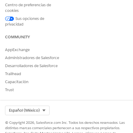
Centro de preferencias de
cookies
Sus opciones de
privacidad
COMMUNITY
AppExchange
Administradores de Salesforce
Desarrolladores de Salesforce
Trailhead
Capacitación
Trust
¿RESOLVIÓ ESTE ARTÍCULO SU PROBLEMA?
¡Háganos saber cómo podemos mejorar!
Select Org
Español (México)
Sí
No
© Copyright 2026, Salesforce.com Inc. Todos los derechos reservados. Las
distintas marcas comerciales pertenecen a sus respectivos propietarios.