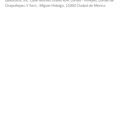
Salesforce, Inc. Calle Montes Urales 424, Lomas - Virreyes, Lomas de
Chapultepec V Secc., Miguel Hidalgo, 11000 Ciudad de México