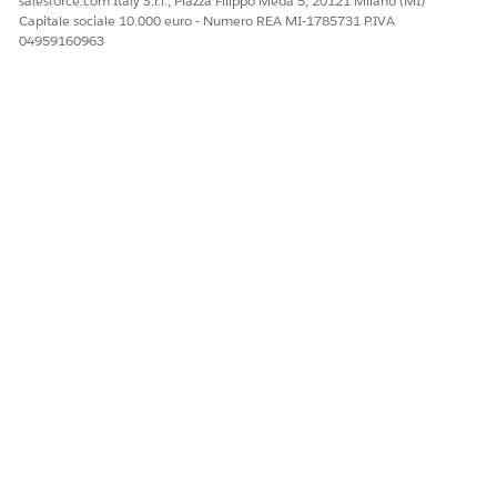
salesforce.com Italy S.r.l., Piazza Filippo Meda 5, 20121 Milano (MI)
Capitale sociale 10.000 euro - Numero REA MI-1785731 P.IVA
04959160963