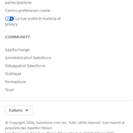
partecipazione
Centro preferenze cookie
Le tue scelte in materia di
privacy
COMMUNITY
AppExchange
Amministratori Salesforce
Sviluppatori Salesforce
Trailhead
Formazione
Trust
QUESTO ARTICOLO HA RISOLTO IL PROBLEMA?
Facci sapere, così possiamo migliorare!
Select Org
Italiano
Sì
No
© Copyright 2026, Salesforce.com Inc. Tutti i diritti riservati. Vari marchi di
proprietà dei rispettivi titolari.