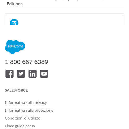
Editions
Your admin must configure these integrations. You
NOTE
don’t see these options if your admin hasn’t configured
them.
1-800-667-6389
Compliant Data Sharing:
Compliant data sharing allows an
account or opportunity record owner to share a record
with other relevant users.
Einstein Relationship Insights:
Einstein Relationship
SALESFORCE
Insights displays intelligent recommendations from the
web that enable you to expand your relationship networks
within ARC. With ERI, you can uncover hidden
Informativa sulla privacy
relationships, create records for valid recommendations,
Informativa sulla protezione
and dismiss invalid recommendations.
Condizioni di utilizzo
Linee guida per la