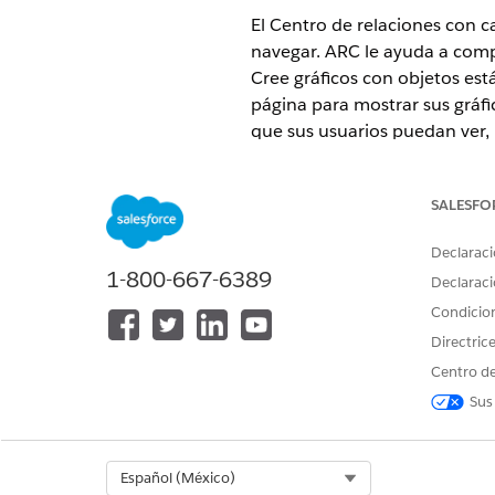
El Centro de relaciones con ca
navegar. ARC le ayuda a comp
Cree gráficos con objetos es
página para mostrar sus gráf
que sus usuarios puedan ver, m
EDICIONES NECESARIAS
SALESFO
Disponible en: Lightning Experie
Declaraci
Disponible en: Ediciones
Profes
1-800-667-6389
Declaraci
Condicio
Explorar y aprender
Directric
Vea este video para comprend
Centro de
Cloud.
Sus
Select Org
Español (México)