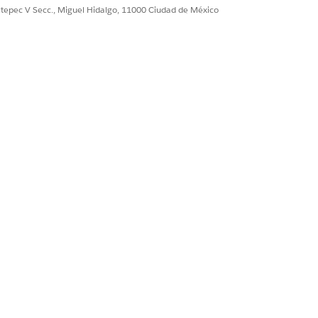
ultepec V Secc., Miguel Hidalgo, 11000 Ciudad de México
 de relaciones con capacidad de
ntes.
las preconfiguradas.