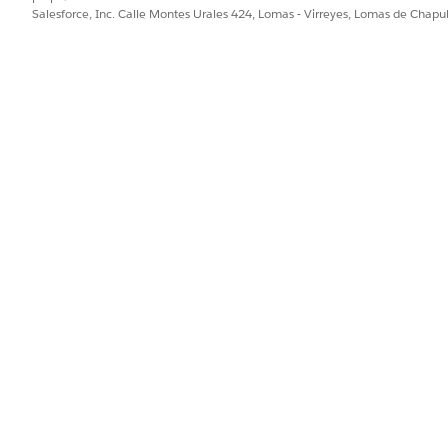
Salesforce, Inc. Calle Montes Urales 424, Lomas - Virreyes, Lomas de Chap
antalla completa, abra el video en una nueva ficha:
Centro
s Cloud.
de versiones de ARC
 disponibles. Cada versión funciona con diferentes compone
e crear y ver gráficos de relaciones de ARC personalizados y plantil
ados de ARC
C
s de ARC Einstein