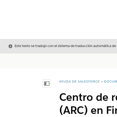
Cerrar
Este texto se tradujo con el sistema de traducción automática de
AYUDA DE SALESFORCE
DOCUM
Usted está aquí:
Mostrar índice de materias
Centro de r
(ARC) en Fi