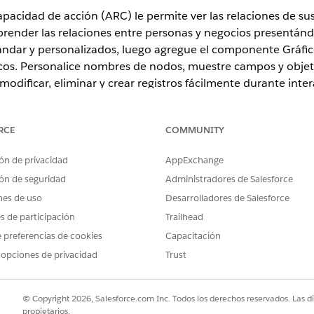
pacidad de acción (ARC) le permite ver las relaciones de sus 
render las relaciones entre personas y negocios presentánd
tándar y personalizados, luego agregue el componente Gráfi
icos. Personalice nombres de nodos, muestre campos y objet
odificar, eliminar y crear registros fácilmente durante inter
RCE
COMMUNITY
nce (solo escritorio)
ón de privacidad
AppExchange
ional
,
Enterprise
y
Unlimited
con Financial Services Cloud
ón de seguridad
Administradores de Salesforce
nes de uso
Desarrolladores de Salesforce
es de participación
Trailhead
er cómo puede utilizar Centro de relaciones con capacidad 
 preferencias de cookies
Capacitación
 opciones de privacidad
Trust
© Copyright 2026, Salesforce.com Inc. Todos los derechos reservados. Las d
propietarios.