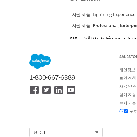
지원 제품: Lightning Experience
지원 제품:
Professional
,
Enterpri
ARC 그래프에서 Financial Se
관계는 복잡할 수 있습니다. A
를 이해할 수 있습니다. ARC에
SALESFO
계정-계정 관계. 계정 간 관계
개인정보
그룹: 첫 번째 계정이 다른
1-800-667-6389
보안 정책
습니다.
구성원: 첫 번째 계정이 두
사용 약관
습니다.
참여 지침
동료: 첫 번째 및 두 번째
쿠키 기본
인 다른 비즈니스와 동료 관
귀하
계정-연락처 관계. 예를 들어, 
드 유형과 관련된 계정-연락처 
다른 레코드의 관련 목록입니다.
Select Org
한국어