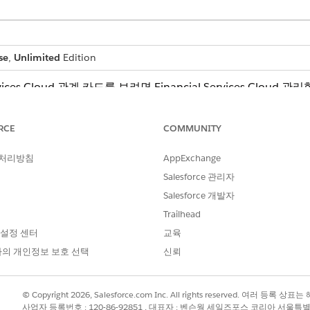
se
,
Unlimited
Edition
rvices Cloud 관계 카드를 보려면 Financial Services Clo
RC를 사용하면 사용자가 편리하고 대화형 디스플레이 구성 요소
는 다음과 같은 유형의 계정 관계 및 기타 관련 레코드가 표시됩니
RCE
COMMUNITY
는 사전 정의된 연결 유형으로 범주화됩니다.
 처리방침
AppExchange
 계정을 포함하는 그룹임을 나타냅니다. 예를 들어, 모회사 계정에 하나 이
Salesforce 관리자
 번째 계정에 어떤 방식으로 속하는지 나타냅니다. 예를 들어 개인 계정에 
Salesforce 개발자
Trailhead
 계정이 연결되어 있지만 서로 포함하거나 제어하지 않는다는 의미입니다.
 설정 센터
교육
계일 수 있습니다.
의 개인정보 보호 선택
신뢰
회사에 직원인 개인 계정과 계정-연락처 관계가 있을 수 있습니다. ARC에
관계가 표시됩니다.
 표시되는 목록은 ARC 인터페이스에서 선택한 레코드 유형에 따라 다릅
© Copyright 2026, Salesforce.com Inc. All rights reserved. 여러 등
사업자 등록번호 : 120-86-92851 , 대표자 : 벤슨웡 세일즈포스 코리아 서울특