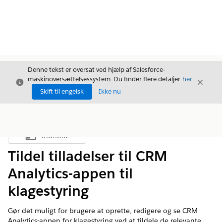
Denne tekst er oversat ved hjælp af Salesforce-
maskinoversættelsessystem. Du finder flere detaljer
her
.
Luk
Luk
Luk
Skift til engelsk
Ikke nu
Indhold
Vis indholdsfortegnelse
Tildel tilladelser til CRM
Analytics-appen til
klagestyring
Gør det muligt for brugere at oprette, redigere og se CRM
Analytics-appen for klagestyring ved at tildele de relevante