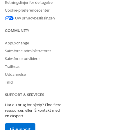
Retningslinjer for deltagelse
Vælg tilladelsessættet RI for Fins Admin.
Cookie-præferencecenter
Uw privacybeslissingen
COMMUNITY
Du kan kun se tilladelsessættet RI for Fins
BEMÆRK
AppExchange
Admin, hvis du har aktiveret RevenueIntelligenceFins-
licensen i din organisation.
Salesforce-administratorer
Salesforce-udviklere
Klik på
Tilføj
, og klik derefter på
Gem
.
Trailhead
Gentag disse trin for alle brugere, der opretter, redigerer
Uddannelse
og får vist Analytics-appen for klagestyring.
Tillid
SUPPORT & SERVICES
LØSTE DENNE ARTIKEL DIT PROBLEM?
Har du brug for hjælp? Find flere
Giv os besked, så vi kan forbedre os!
ressourcer, eller få kontakt med
en ekspert.
Ja
Nej
Få support