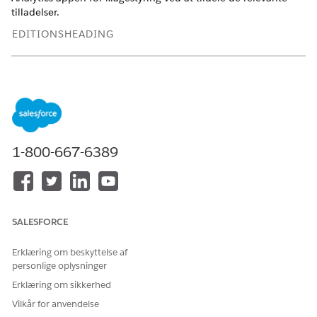
tilladelser.
EDITIONSHEADING
Tilgængelig i: Lightning Experience
Tilgængelig i: Professional, Enterprise og Unlimited Edition,
hvor Financial Services Cloud er aktiveret
BRUGERTILLADELSER PÅKRÆVET
1-800-667-6389
Hvis du vil tildele
Tildel tilladelsessæt
tilladelsessæt:
OG
Vis opsætning og
SALESFORCE
konfiguration
Erklæring om beskyttelse af
Skriv
i feltet Find hurtigt i Opsætning, og vælg
Brugere
personlige oplysninger
derefter
Brugere
.
Klik på den profil, du redigerer.
Erklæring om sikkerhed
Klik på
Tilladelsessættildelinger
, og klik derefter på
Vilkår for anvendelse
Rediger tildelinger
.