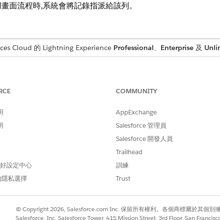
畫面流程時,系統會將記錄指派給該列。
s Cloud 的 Lightning Experience
Professional
、
Enterprise
及
Unli
需要的使用者權限
或建立協調流程:
管理流程
RCE
COMMUNITY
流程:
執行流程
明
AppExchange
明
Salesforce 管理員
方塊中輸入流程,然後選取「
流程
」。
步驟的流程。
Salesforce 開發人員
完成動作」下,將指派類型選取為「
排隊
」。
Trailhead
排隊,在排隊下。
 偏好設定中心
訓練
的隱私選擇
Trust
© Copyright 2026, Salesforce.com Inc. 保留所有權利。各個商標屬於其個
Salesforce, Inc. Salesforce Tower, 415 Mission Street, 3rd Floor, San Francis