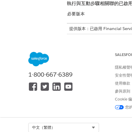
執行與互動步驟相關聯的已啟用
必要版本
提供版本：已啟用 Financial Service
在 Flow Builder 中開啟、編輯
SALESFO
完成指派的工作並恢復暫停的協調
隱私權聲
1-800-667-6389
安全性聲
進入「設定」,在「快速尋找」
從流程清單中,按一下具有互動
使用條款
針對互動步驟,請在「選取某人
參與原則
請選取您針對上線流程所設定的
Cookie
您
此文章是否解決您的問題？
請讓我們知道，以便我們改進！
Select Org
中文（繁體）