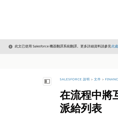
結束
此文已使用 Salesforce 機器翻譯系統翻譯。更多詳細資料請參見
此
SALESFORCE 說明
文件
FINAN
您位於此處：
顯示目錄
在流程中將
派給列表