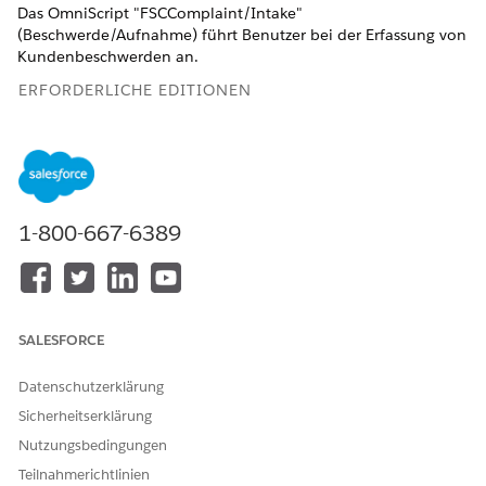
Das OmniScript "FSCComplaint/Intake"
(Beschwerde/Aufnahme) führt Benutzer bei der Erfassung von
Kundenbeschwerden an.
ERFORDERLICHE EDITIONEN
Verfügbarkeit: Lightning Experience
Verfügbarkeit: Professional, Enterprise und Unlimited
Edition mit aktivierter Financial Services Cloud und
deaktivierter Einstellung für die Laufzeit verwalteter
1-800-667-6389
OmniStudio-Pakete.
ERFORDERLICHE BENUTZERBERECHTIGUNGEN
Zuordnen des OmniScripts
OmniStudio-Administrator
SALESFORCE
zur Aufnahme von
UND
Beschwerden zu einer
Datenschutzerklärung
Bereitstellung des
Financial Services Cloud-
Aktionsstartprogramms:
Sicherheitserklärung
Erweiterung ODER FSC-
Service
Nutzungsbedingungen
Teilnahmerichtlinien