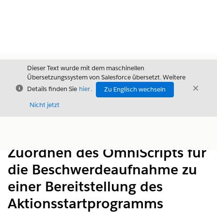
Dieser Text wurde mit dem maschinellen
Übersetzungssystem von Salesforce übersetzt. Weitere
Schließen
Schli
Details finden Sie
hier
.
Zu Englisch wechseln
Schließ
Nicht jetzt
Inhalt
Inhalt anzeigen
Zuordnen des OmniScripts für
die Beschwerdeaufnahme zu
einer Bereitstellung des
Aktionsstartprogramms