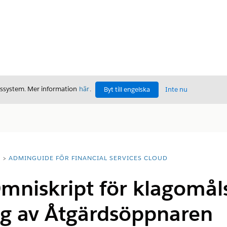
gssystem. Mer information
här
.
Byt till engelska
Inte nu
T
ADMINGUIDE FÖR FINANCIAL SERVICES CLOUD
mniskript för klagomålsi
ng av Åtgärdsöppnaren