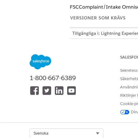
FSCComplaint/Intake Omniscri
VERSIONER SOM KRÄVS
Tillgängliga i: Lightning Experi
Tillgängliga i: Professional, En
Omnistudio-hanterade paket har 
SALESFO
Sekretess
Associera Omniscript för klago
1-800-667-6389
Säkerhets
åtgärdsöppnaredistribuering:
Användnin
Riktlinjer
Cookie-p
Konfigurera en åtgärdsöppnar
Dina
Ge dina användare snabb åtko
åtgärdsöppnaredistribuering, 
I Inställningar, i rutan S
Select Org
Svenska
Klicka på
Ny distribuering