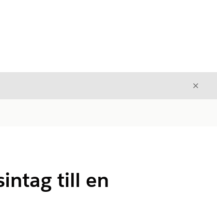
Stäng
Stäng
ntag till en