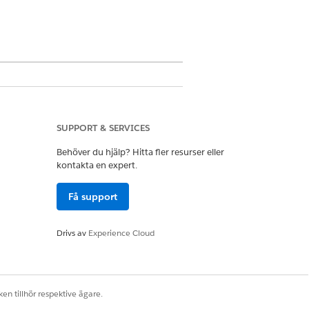
verats och inställningen Runtime för
SUPPORT & SERVICES
Behöver du hjälp? Hitta fler resurser eller
kontakta en expert.
r
Få support
illägg ELLER FSC-tjänst
Drivs av
Experience Cloud
 en befintlig
en tillhör respektive ägare.