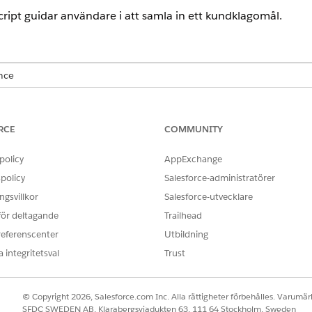
pt guidar användare i att samla in ett kundklagomål.
ence
terprise och Unlimited Editions där Financial Services Cloud har akti
inaktiverats.
RCE
COMMUNITY
ANVÄNDARBEHÖRIGHETER SOM KRÄVS FÖR ATT
policy
AppExchange
målsintag med en
Omnistudio-administratö
policy
Salesforce-administratörer
OCH
gsvillkor
Salesforce-utvecklare
 för deltagande
Trailhead
Financial Services Cloud-t
referenscenter
Utbildning
distribuering för Omniscript.
 integritetsval
Trust
mst till formuläret för klagomålsintagning (Omniscript). Om du har
lägg till formuläret för klagomålsintagning i den.
nabbsökning, skriv
och välj
Åtgärdsöppnare
.
Åtgärdsöppnare
© Copyright 2026, Salesforce.com Inc. Alla rättigheter förbehålles. Varumärk
SFDC SWEDEN AB, Klarabergsviadukten 63, 111 64 Stockholm, Sweden
och ge den ett namn.