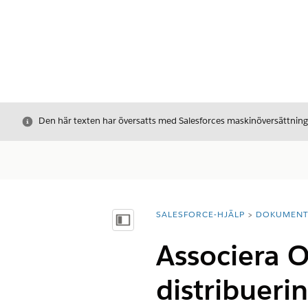
Stäng
Den här texten har översatts med Salesforces maskinöversättnin
SALESFORCE-HJÄLP
DOKUMEN
Du är här:
Visa innehållsförteckning
Associera O
distribueri