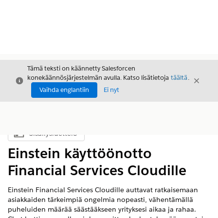
Tämä teksti on käännetty Salesforcen
konekäännösjärjestelmän avulla. Katso lisätietoja
täältä
.
Sulje
Sulje
Sulje
Vaihda englantiin
Ei nyt
Sisällysluettelo
Näytä sisällysluettelo
Einstein käyttöönotto
Financial Services Cloudille
Einstein Financial Services Cloudille auttavat ratkaisemaan
asiakkaiden tärkeimpiä ongelmia nopeasti, vähentämällä
puheluiden määrää säästääkseen yrityksesi aikaa ja rahaa.