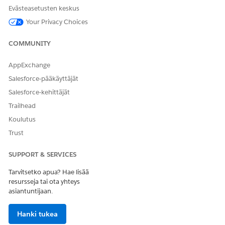
Cloudille
Evästeasetusten keskus
Määritä käyttöönotettu paketti, jotta bottisi toimivat.
Your Privacy Choices
Einstein poistamisessa Financial Services Cloudille
huomioitavia asioita
COMMUNITY
Ennen kuin poistat Einstein Financial Services Cloud -
paketin, sinun täytyy kumota botille kohdistetut
AppExchange
käyttöoikeusjoukot. Lisäksi sinun täytyy kumota
Salesforce-pääkäyttäjät
kokoonpano, joka määrittää aloitussivulla olevan chat-
painikkeen nimen.
Salesforce-kehittäjät
Trailhead
Koulutus
Trust
RATKAISIKO TÄMÄ ARTIKKELI ONGELMASI?
Anna palautetta, jotta voimme kehittyä!
SUPPORT & SERVICES
Kyllä
Ei
Tarvitsetko apua? Hae lisää
resursseja tai ota yhteys
asiantuntijaan.
Hanki tukea