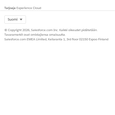
Tarjoaja
Experience Cloud
Select Org
Suomi
© Copyright 2026, Salesforce.com Inc. Kaikki oikeudet pidätetään.
Tavaramerkit ovat omistajiensa omaisuutta.
Salesforce.com EMEA Limited, Keilaranta 1, 3rd floor 02150 Espoo Finland