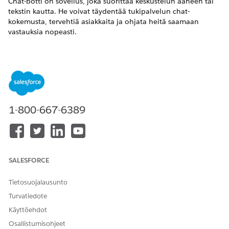
Chat-botti on sovellus, joka suorittaa keskustelun ääneen tai
tekstin kautta. He voivat täydentää tukipalvelun chat-
kokemusta, tervehtiä asiakkaita ja ohjata heitä saamaan
vastauksia nopeasti.
VAADITUT VERSIOT
Financial Services Cloud on käytettävissä Lightning
Experiencessa.
Käytettävissä:
Professional Edition
-,
Enterprise Edition
- ja
1-800-667-6389
Unlimited Edition
-versioissa
Einstein käyttöönottoa edeltävät tehtävät Financial
Services Cloudille
Suorita seuraavat tehtävät ennen Einstein käyttöönottoa
SALESFORCE
Financial Services Cloudille.
Einstein lataaminen ja käyttöönotto Financial Services
Tietosuojalausunto
Cloudille
Turvatiedote
Voit ladata ja ottaa botin käyttöön kahdella tavalla.
Käyttöehdot
Einstein käyttöönoton jälkeiset tehtävät Financial Services
Osallistumisohjeet