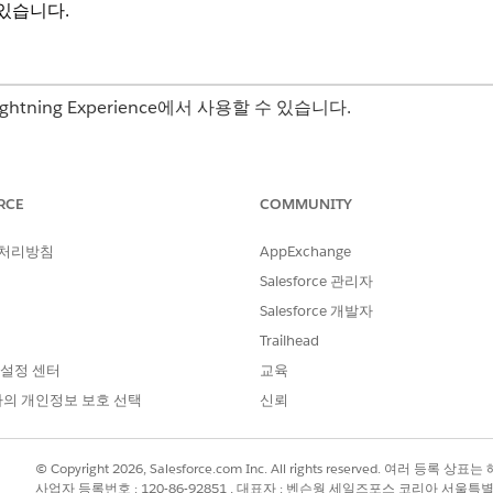
 있습니다.
는 Lightning Experience에서 사용할 수 있습니다.
rprise
,
Unlimited
Edition
Einstein Bots의 배포 전 과업
RCE
COMMUNITY
d용 Einstein Bots를 배포하기 전에 다음 과업을 완료합니다.
 처리방침
AppExchange
 Einstein Bots 다운로드 및 배포
로드하고 배포할 수 있습니다.
Salesforce 관리자
Salesforce 개발자
Einstein Bots의 배포 후 과업
을 준비하고 실행합니다.
Trailhead
 설정 센터
교육
 Einstein Bots 제거에 대한 고려 사항
oud용 Einstein Bots 패키지를 제거하기 전에 Bot에 할당된 권한 집합을
의 개인정보 보호 선택
신뢰
야 합니다.
© Copyright 2026, Salesforce.com Inc. All rights reserved. 여러 등
사업자 등록번호 : 120-86-92851 , 대표자 : 벤슨웡 세일즈포스 코리아 서울특