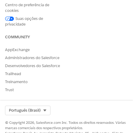
Em Configuração, insira Pacotes instalados na caixa Busca
Centro de preferência de
rápida e selecione
Pacotes instalados
.
cookies
Na seção Pacotes instalados, selecione Bots do
Einstein
Suas opções de
para Financial Services Cloud
.
privacidade
COMMUNITY
ESTE ARTIGO RESOLVEU SEU PROBLEMA?
AppExchange
Diga-nos para podermos melhorar!
Administradores do Salesforce
Sim
Não
Desenvolvedores do Salesforce
Trailhead
Treinamento
Trust
Select Org
Português (Brasil)
© Copyright 2026, Salesforce.com Inc. Todos os direitos reservados. Várias
marcas comerciais dos respectivos proprietários.