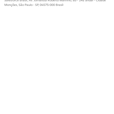
Salesforce Brasil, Av. Jornalista Roberto Marinho, 85 - 14º andar - Cidade
Monções, São Paulo - SP, 04575-000 Brasil