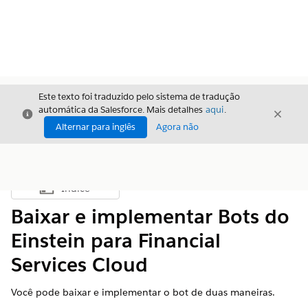
Este texto foi traduzido pelo sistema de tradução
automática da Salesforce. Mais detalhes
aqui
.
Fechar
Fecha
Fechar
Alternar para inglês
Agora não
Índice
Mostrar índice
Baixar e implementar Bots do
Einstein para Financial
Services Cloud
Você pode baixar e implementar o bot de duas maneiras.