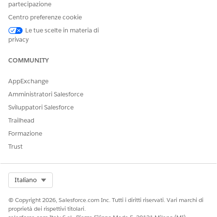
partecipazione
inviato via email,
modificare l'indirizzo
Centro preferenze cookie
email impostandolo sul
Le tue scelte in materia di
proprio.
privacy
COMMUNITY
AppExchange
QUESTO ARTICOLO HA RISOLTO IL PROBLEMA?
Facci sapere, così possiamo migliorare!
Amministratori Salesforce
Sviluppatori Salesforce
Sì
No
Trailhead
Formazione
Trust
Select Org
Italiano
© Copyright 2026, Salesforce.com Inc. Tutti i diritti riservati. Vari marchi di
proprietà dei rispettivi titolari.