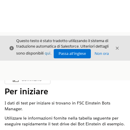
Questo testo è stato tradotto utilizzando il sistema di
traduzione automatica di Salesforce. Ulteriori dettagli
Chiudi
Chiud
Chiudi
sono disponibili
qui
.
Passa all'inglese
Non ora
Sommario
Mostra sommario
Per iniziare
I dati di test per iniziare si trovano in FSC Einstein Bots
Manager.
Utilizzare le informazioni fornite nella tabella seguente per
eseguire rapidamente il test drive dei Bot Einstein di esempio.