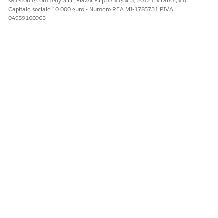
salesforce.com Italy S.r.l., Piazza Filippo Meda 5, 20121 Milano (MI)
Capitale sociale 10.000 euro - Numero REA MI-1785731 P.IVA
04959160963