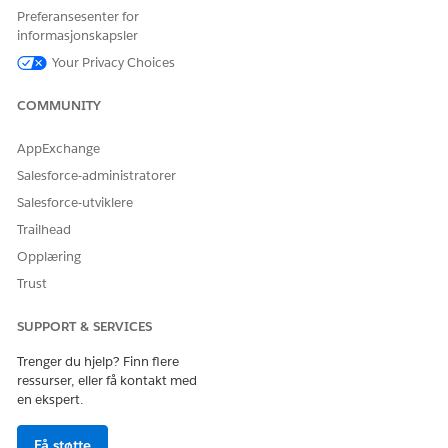
postadressen til din.
Preferansesenter for
informasjonskapsler
Your Privacy Choices
COMMUNITY
HJALP DENNE ARTIKKELEN MED Å LØSE PROBLEMET DITT?
La oss få vite det slik at vi kan forbedre!
AppExchange
Ja
Nei
Salesforce-administratorer
Salesforce-utviklere
Trailhead
Opplæring
Trust
SUPPORT & SERVICES
Trenger du hjelp? Finn flere
ressurser, eller få kontakt med
en ekspert.
Få støtte