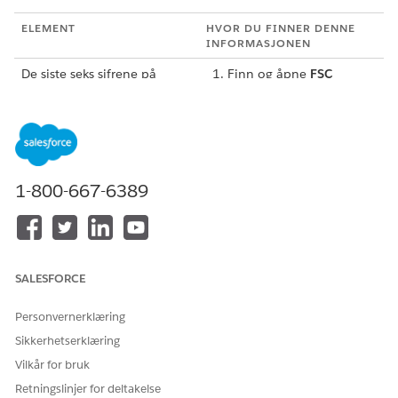
ELEMENT
HVOR DU FINNER DENNE
INFORMASJONEN
De siste seks sifrene på
Finn og åpne
FSC
kortet du vil rapportere som
Einstein Bots Manager
tapt eller registrere en
fra appstarteren (
) i
reiseregistrering for
Salesforce-
organisasjonen.
Bruk de siste seks sifrene
av et oppført
1-800-667-6389
kontonummer på
Finanskontoer-fanen.
E-postadressen som er
Klikk på navnet på den
knyttet til kortet
primære eieren av kortet.
Eierens e-postadresse er
SALESFORCE
oppført på Detaljer-
fanen.
Personvernerklæring
Sikkerhetserklæring
Hvis du vil at
bekreftelseskoden skal
Vilkår for bruk
sendes til deg via e-post,
Retningslinjer for deltakelse
endrer du e-