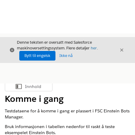
Denne teksten er oversatt med Salesforce
maskinoversettingssystem. Flere detaljer
her
.
Avslutt
Avslut
Avslutt
Bytt til engelsk
Ikke nå
Innhold
Vis innholdsfortegnelse
Komme i gang
Testdataene for å komme i gang er plassert i FSC Einstein Bots
Manager.
Bruk informasjonen i tabellen nedenfor til raskt å teste
eksempelet Einstein Bots.