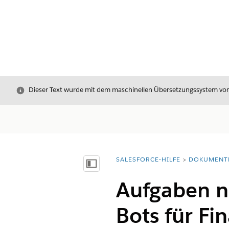
Schließen
Dieser Text wurde mit dem maschinellen Übersetzungssystem von S
SALESFORCE-HILFE
DOKUMENT
Sie befinden sich hier:
Inhalt anzeigen
Aufgaben na
Bots für Fi