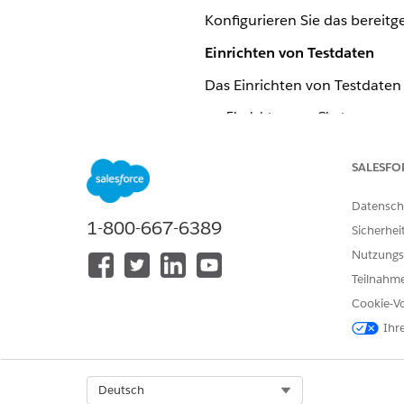
Konfigurieren Sie das bereitge
Einrichten von Testdaten
Das Einrichten von Testdaten
Einrichten von Chat
Zuweisen von Berechtigungss
Bereitstellen von Testdaten i
SALESFO
Diese Schritte
WICHTIG
Datensch
Testumgebung ausführ
1-800-667-6389
Sicherhei
Nutzungs
Teilnahme
Fügen Sie zun
HINWEIS
Cookie-Vo
Ihr
Einrichten von Testdaten für d
Suchen und öffnen Sie
FSC E
Select Org
Deutsch
Klicken Sie auf der Registerk