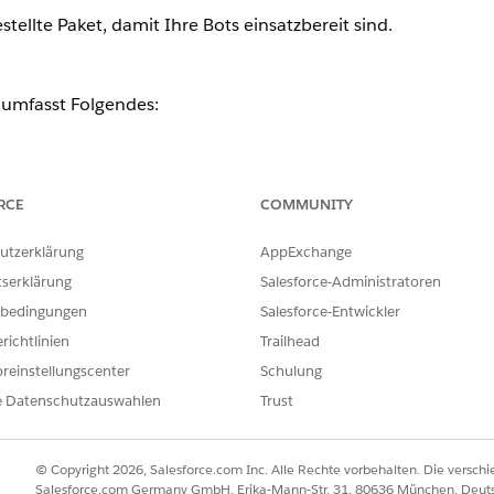
stellte Paket, damit Ihre Bots einsatzbereit sind.
 umfasst Folgendes:
ätzen zum Bot
n Ihrer Salesforce-Organisation
RCE
COMMUNITY
 stellen Testdaten in Ihrer Salesforce-Organisation bereit. Sie soll
utzerklärung
AppExchange
en.
tserklärung
Salesforce-Administratoren
bedingungen
Salesforce-Entwickler
richtlinien
Trailhead
ächst den URL Ihrer Salesforce-Organisation zu
Ihrer Remote-Stand
reinstellungscenter
Schulung
e Datenschutzauswahlen
Trust
ie Bots:
instein Bots Manager
in Ihrer Salesforce-Organisation im App Launc
© Copyright 2026, Salesforce.com Inc. Alle Rechte vorbehalten. Die versch
arte "Erste Schritte" im Abschnitt "Daten-Setup" auf
Chat-Setup
und b
Salesforce.com Germany GmbH, Erika-Mann-Str. 31, 80636 München, Deut