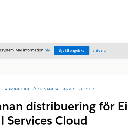
gssystem. Mer information
här
.
Byt till engelska
Inte nu
T
ADMINGUIDE FÖR FINANCIAL SERVICES CLOUD
nnan distribuering för E
al Services Cloud