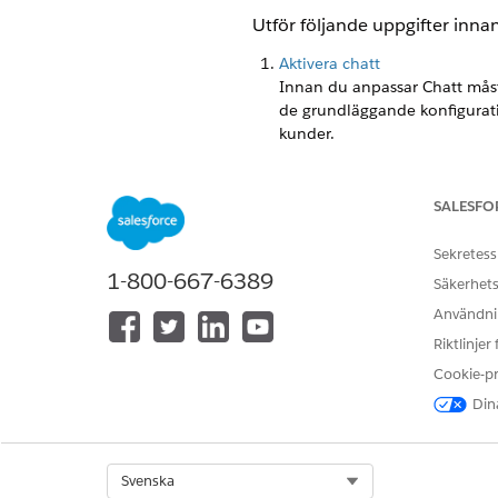
Utför följande uppgifter innan
Aktivera chatt
Innan du anpassar Chatt måst
de grundläggande konfigurat
kunder.
Om Cha
ANTECKNING
SALESFO
Sekretess
Aktivera Einstein Bots
1-800-667-6389
Säkerhets
På inställningssidan för Einste
Användnin
Riktlinjer
Om Ein
ANTECKNING
Cookie-p
Dina
LÖSTE DENNA ARTIKEL DITT PR
Select Org
Svenska