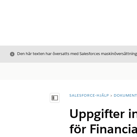
Stäng
Den här texten har översatts med Salesforces maskinöversättnin
SALESFORCE-HJÄLP
DOKUMEN
Du är här:
Visa innehållsförteckning
Uppgifter i
för Financi