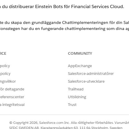
 du distribuerar Einstein Bots för Financial Services Cloud.
e du skapa den grundläggande Chattimplementeringen för din Sales
ionsstegen har du en fungerande chattimplementering som dina ag
tt redan är aktiverat behöver du inte aktivera det igen.
RCE
COMMUNITY
policy
AppExchange
policy
Salesforce-administratörer
in Bots, aktivera botar, hantera inställningar och se och få åtkomst ti
gsvillkor
Salesforce-utvecklare
 för deltagande
Trailhead
stein Bots redan är aktiverade behöver du inte aktivera dem igen.
referenscenter
Utbildning
 integritetsval
Trust
© Copyright 2026, Salesforce.com Inc. Alla rättigheter förbehålles. Varumärk
OBLEM?
SFDC SWEDEN AB, Klarabergsviadukten 63, 111 64 Stockholm, Sweden