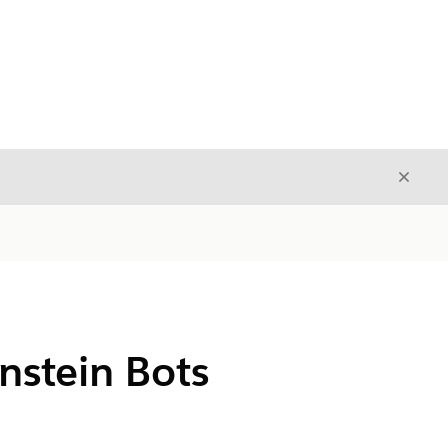
Stäng
Stäng
instein Bots