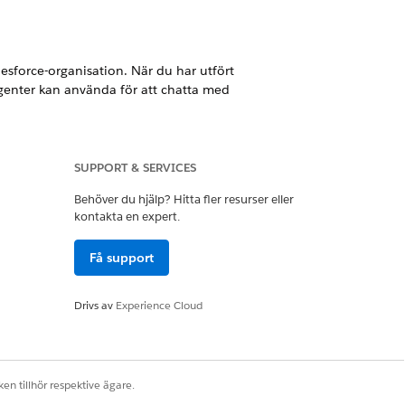
force-organisation. När du har utfört
enter kan använda för att chatta med
SUPPORT & SERVICES
Behöver du hjälp? Hitta fler resurser eller
kontakta en expert.
ll din lista över botar.
Få support
Drivs av
Experience Cloud
en tillhör respektive ägare.
Ja
Nej