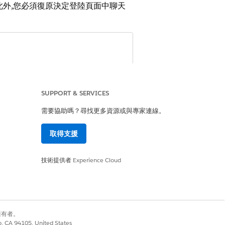
的權限集。此外,您必須復原決定登陸頁面中聊天
SUPPORT & SERVICES
。
聊天按鈕和自動邀請
」。
需要協助嗎？尋找更多資源或與專家連線。
取得支援
技術提供者
Experience Cloud
是
否
別擁有者。
co, CA 94105, United States