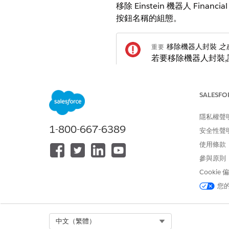
移除 Einstein 機器人 Fin
按鈕名稱的組態。
移除機器人封裝
之
重要
若要移除機器人封裝
在您的 Salesforce 組織中,進入 A
SALESFO
在「開始使用」索引標籤的「資
在 Salesforce Classi
隱私權聲
選取「Einstein FSC 機器人的
1-800-667-6389
在「Einstein 機器人設定」區
安全性聲
請儲存您的變更。
使用條款
參與原則
Cookie
此文章是否解決您的問題？
您
請讓我們知道，以便我們改進！
Select Org
中文（繁體）