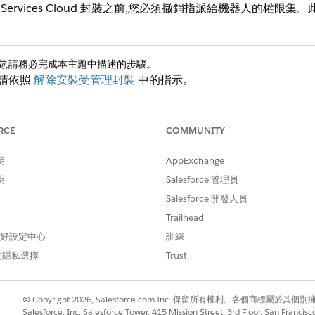
ancial Services Cloud 封裝之前,您必須撤銷指派給機器人
前
,請務必完成本主題中描述的步驟。
,請依照
解除安裝受管理封裝
中的指示。
pp Launcher (
),找到並開啟「
FSC Einstein 機器人管理員
」。
RCE
COMMUNITY
料設定」區段中,按一下「
撤銷權限集指派
」,然後遵循畫面上的指示進行
c 中,進入「設定」,在「快速尋找」方塊中搜尋
,然後按一下「
聊天按鈕和自動邀請
明
AppExchange
聊天按鈕
」,然後按一下「
編輯
」。
段中,清除「
欄位。
Einstein 機器人組態」
明
Salesforce 管理員
Salesforce 開發人員
Trailhead
 偏好設定中心
訓練
的隱私選擇
Trust
© Copyright 2026, Salesforce.com Inc. 保留所有權利。各個商標屬於其個
Salesforce, Inc. Salesforce Tower, 415 Mission Street, 3rd Floor, San Francis