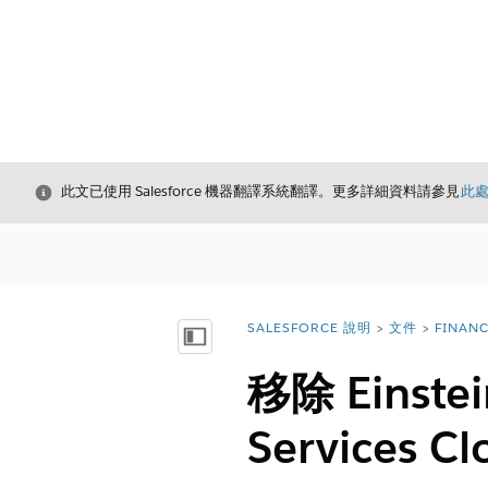
結束
此文已使用 Salesforce 機器翻譯系統翻譯。更多詳細資料請參見
此
SALESFORCE 說明
文件
FINAN
您位於此處：
顯示目錄
移除 Einst
Services Cl