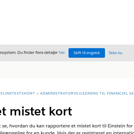
ssystem. Du finder flere detaljer
her
.
Skift til engelsk
Ikke nu
ELINKTEXTSHORT
ADMINISTRATORVEJLEDNING TIL FINANCIAL S
t mistet kort
t se, hvordan du kan rapportere et mistet kort til Einstein for
tilgængelige for en kunde. Hvis der er registreret en internati