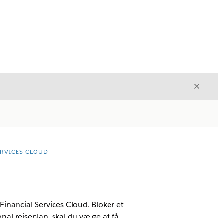
Luk
Luk
ERVICES CLOUD
 Financial Services Cloud. Bloker et
onal rejseplan, skal du vælge at få