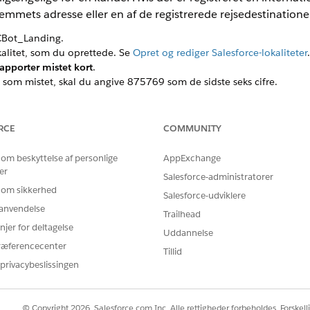
hjemmets adresse eller en af de registrerede rejsedestinatione
CBot_Landing.
litet, som du oprettede. Se
Opret og rediger Salesforce-lokaliteter
.
apporter mistet kort
.
e som mistet, skal du angive 875769 som de sidste seks cifre.
 seks cifre af ethvert kort på fanen Økonomikonti i din Salesforce-o
knyttet til dette kort. Du har adgang til disse oplysninger i
Kom i g
RCE
COMMUNITY
du modtog pr. mail.
 den primære ejers mailadresse.
 om beskyttelse af personlige
AppExchange
re som mistet, og bekræft dit valg.
er
Salesforce-administratorer
n, skal du bekræfte kortets destinationsadresse.
 om sikkerhed
Salesforce-udviklere
tte mistede kort og giver dig et sagsnummer, som du kan bru
r anvendelse
Trailhead
njer for deltagelse
Uddannelse
ræferencecenter
Tillid
privacybeslissingen
BLEM?
 os!
© Copyright 2026, Salesforce.com Inc. Alle rettigheder forbeholdes. Forskell