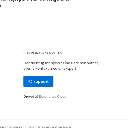
r.
rganisation. Du har adgang til disse
ang
.
SUPPORT & SERVICES
Har du brug for hjælp? Find flere ressourcer,
eller få kontakt med en ekspert.
Få support
ge til at følge op med en person
Drevet af
Experience Cloud
Ja
Nej
ige varemærker tilhører deres respektive ejere.