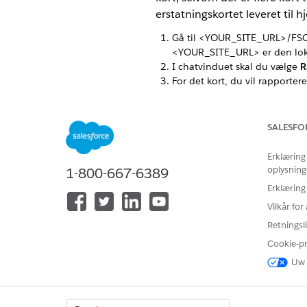
erstatningskortet leveret til 
Gå til <YOUR_SITE_URL>/FS
<YOUR_SITE_URL> er den loka
I chatvinduet skal du vælge
R
For det kort, du vil rapporter
Faktisk kan du bruge de sidste
oplysninger i
Kom i gang
.
Angiv den mailadresse, der er 
SALESFO
Angiv den bekræftelseskode, 
Bekræftelseskoden sendes til
Erklæring
Vælg det kort, du vil rapporte
oplysning
1-800-667-6389
Hvis du har en registreret pla
Erklæring
Botten opretter en sag for de
Vilkår fo
senere.
Retningsli
Cookie-p
Uw 
LØSTE DENNE ARTIKEL DIT PRO
Giv os besked, så vi kan forbedre