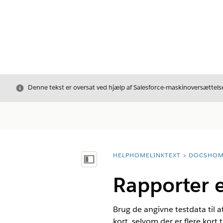
Luk
Denne tekst er oversat ved hjælp af Salesforce-maskinoversættelse
HELPHOMELINKTEXT
DOCSHOM
breadcrumbDescription
Vis indholdsfortegnelse
Rapporter e
Brug de angivne testdata til a
kort, selvom der er flere kort 