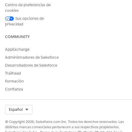
confirme su elección.
Centro de preferencias de
Si tiene un plan registrado, confirme la dirección de
cookies
destino de la tarjeta.
Sus opciones de
privacidad
El bot crea un caso para esta tarjeta perdida y le proporciona
un número de caso que puede utilizar para realizar un
seguimiento con un agente humano más adelante.
COMMUNITY
AppExchange
Administradores de Salesforce
¿RESOLVIÓ ESTE ARTÍCULO SU PROBLEMA?
Desarrolladores de Salesforce
¡Háganos saber cómo podemos mejorar!
Trailhead
Sí
No
Formación
Confianza
Select Org
Español
© Copyright 2026, Salesforce.com Inc. Todos los derechos reservados. Las
distintas marcas comerciales pertenecen a sus respectivos propietarios.