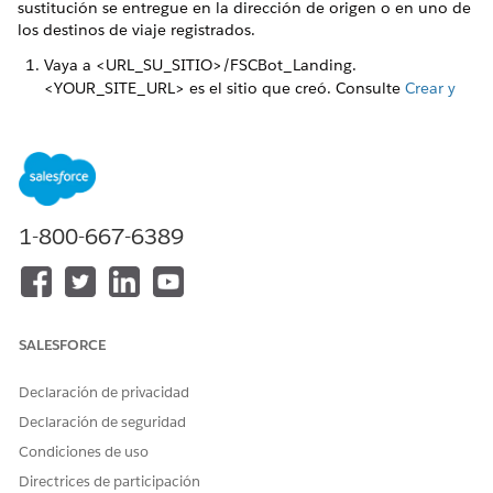
sustitución se entregue en la dirección de origen o en uno de
los destinos de viaje registrados.
Vaya a <URL_SU_SITIO>/FSCBot_Landing.
<YOUR_SITE_URL> es el sitio que creó. Consulte
Crear y
modificar sitios de Salesforce
.
En la ventana de chat, seleccione
Denunciar tarjeta
perdida
.
Para la tarjeta que desea reportar como perdida,
introduzca 875769 como los últimos seis dígitos.
De hecho, puede utilizar los últimos seis dígitos de
1-800-667-6389
cualquier tarjeta en la ficha Cuentas financieras en su
organización de Salesforce. Accedió a esta información en
Primeros pasos
.
Proporcione la dirección de correo electrónico asociada
con esta tarjeta. Accedió a esta información en
Primeros
SALESFORCE
pasos
.
Proporcione el código de verificación que recibió por
Declaración de privacidad
correo electrónico.
Declaración de seguridad
El código de verificación se envía a la dirección de correo
Condiciones de uso
electrónico del propietario principal.
Seleccione la tarjeta que desea reportar como perdida y
Directrices de participación