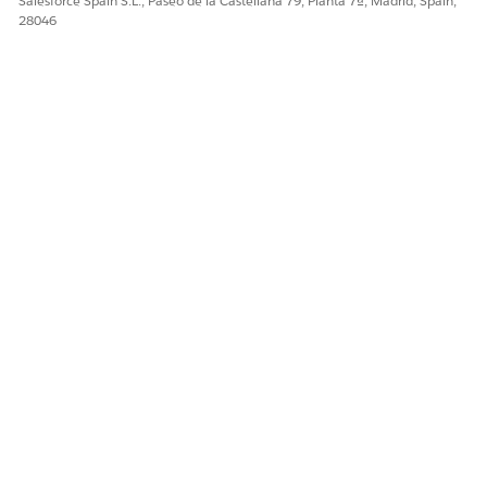
Salesforce Spain S.L., Paseo de la Castellana 79, Planta 7ª, Madrid, Spain,
28046